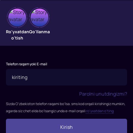
Voronej
Ro'yxatdan
Qo'llanma
ko'chasidagi
o'tish
mushuk
"Voronej
ko'chasidagi
Telefon raqam yoki E-mail
mushuk
"
filmi
1988-
Parolni unutdingizmi?
yilda
Sizda O’zbekiston telefon raqami bo’lsa. sms kod orqali kirishingiz mumkin,
tasvirga
agarda siz chet elda bo’lsangiz unda e-mail orqali
ro’yxatdan o’ting
olingan.
Rejissor:
Kirish
Vyacheslav