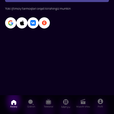
Kotyonochkin
Rollarda:
Yoki ijtimoiy tarmoqlari orqali kirishingiz mumkin
Vyacheslav
Nevinnyy,
Vladimir
Soshalskiy
Asosiy
Qidirish
Telekanal
Menyu
Musofir shou
Profil