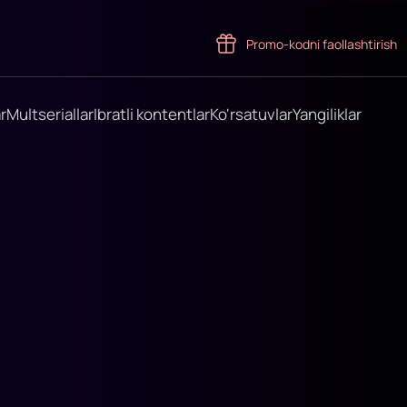
Promo-kodni faollashtirish
r
Multseriallar
Ibratli kontentlar
Ko'rsatuvlar
Yangiliklar