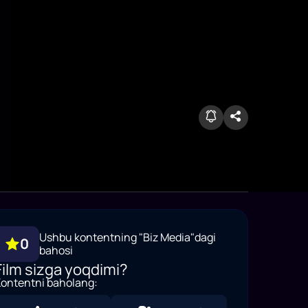
Ushbu kontentning "Biz Media"dagi
0
bahosi
Film sizga yoqdimi?
ontentni baholang: