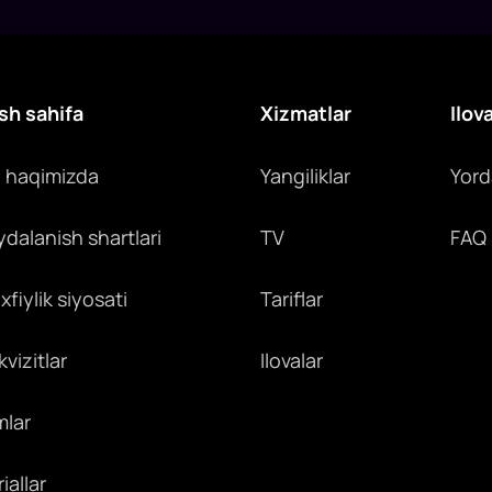
sh sahifa
Xizmatlar
Ilov
z haqimizda
Yangiliklar
Yor
ydalanish shartlari
TV
FAQ
fiylik siyosati
Tariflar
vizitlar
Ilovalar
mlar
iallar