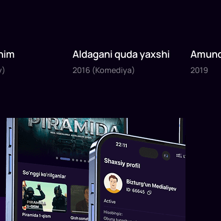
nim
Aldagani quda yaxshi
Amund
2016
2019
sayyoh
y)
2016
(Komediya)
2019
1
x
82
daq
.
1
x
120