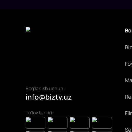
Bo
Bi
Fo
Max
Bog'lanish uchun:
info@biztv.uz
Rek
To'lov turlari:
Fil
Ser