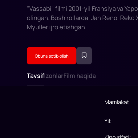
"Vassabi" filmi 2001-yil Fransiya va Ya
olingan. Bosh rollarda: Jan Reno, Reko 
Myuller ijro etishgan.
Obuna sotib olish
Tavsif
Izohlar
Film haqida
Mamlakat
:
Yil
:
Kino sifati
: