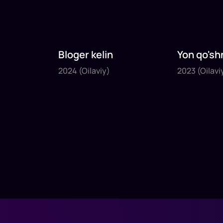
Bloger kelin
Yon qo'sh
2024
2023
2024
(Oilaviy)
2023
(Oilavi
1
x
35
daq
.
1
x
40
daq
.