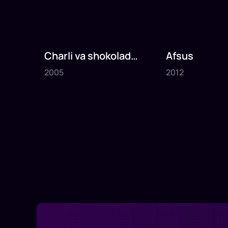
Charli va shokolad
Afsus
2005
2012
fabrikasi
2005
2012
1
x
75
daq
.
1
x
80
daq
.