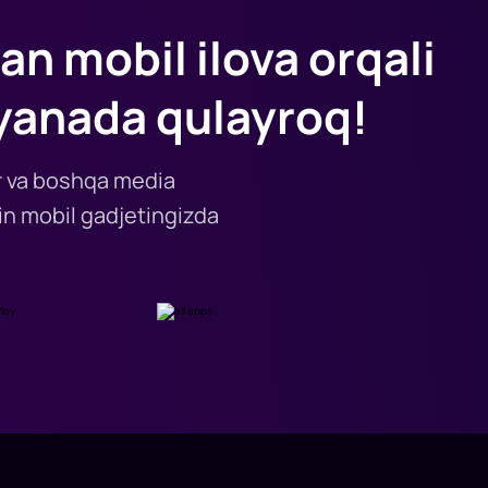
an mobil ilova orqali
yanada qulayroq!
lar va boshqa media
n mobil gadjetingizda