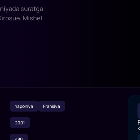
poniyada suratga
Xirosue, Mishel
Yaponiya
Fransiya
2001
K
480