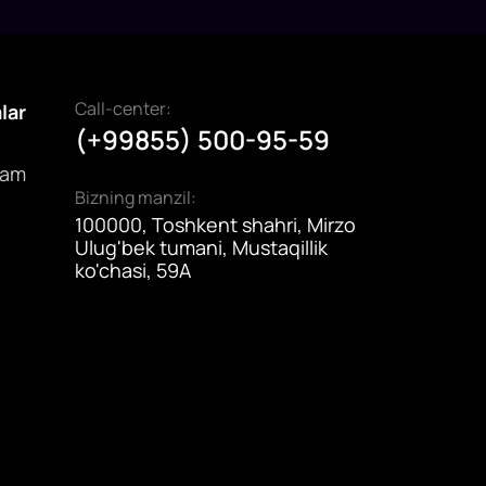
Call-center:
alar
(+99855) 500-95-59
dam
Bizning manzil:
100000, Toshkent shahri, Mirzo
Ulug'bek tumani, Mustaqillik
ko'chasi, 59A