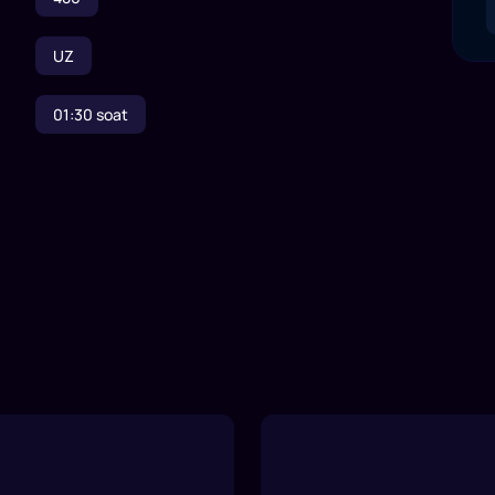
UZ
01:30
soat