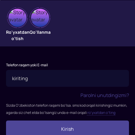
Valkiriya
operatsiyasi
Ro'yxatdan
Qo'llanma
o'tish
"Valkiriya
operatsiyasi"
filmi
2008-
Telefon raqam yoki E-mail
yilda
tasvirga
olingan.
Rejissor:
Parolni unutdingizmi?
Brayan
Singer
Sizda O’zbekiston telefon raqami bo’lsa. sms kod orqali kirishingiz mumkin,
Rollarda:
agarda siz chet elda bo’lsangiz unda e-mail orqali
ro’yxatdan o’ting
Tom
Kruz,
Kirish