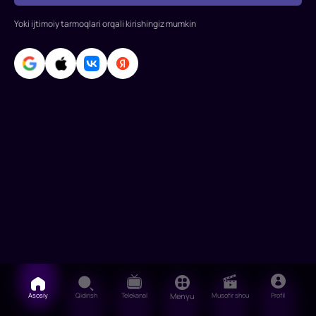
Kennet
Brana,
Yoki ijtimoiy tarmoqlari orqali kirishingiz mumkin
Bill
Nigi,
Tom
Uilkinson,
Keris
Asosiy
Qidirish
Telekanal
Menyu
Musofir shou
Profil