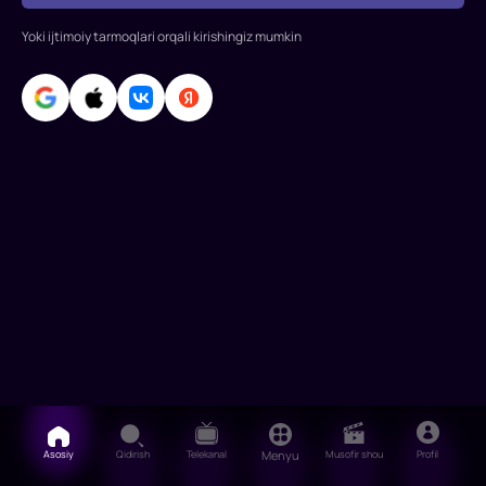
Rollarda:
Jeyms
Yoki ijtimoiy tarmoqlari orqali kirishingiz mumkin
Marsden,
Rassell
Brand,
Kaley
Kuoko,
Hank
Azariya,
Gari
K
Asosiy
Qidirish
Telekanal
Menyu
Musofir shou
Profil