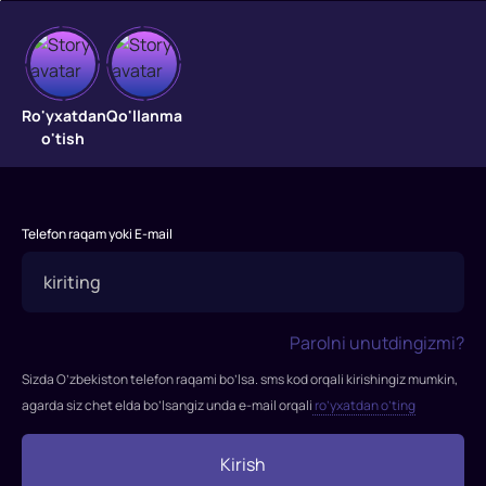
Uzun
Ro'yxatdan
Qo'llanma
quloqlar
o'tish
isyoni
"Uzun
quloqlar
Telefon raqam yoki E-mail
isyoni"
filmi
2011-
yilda
Parolni unutdingizmi?
tasvirga
Sizda O’zbekiston telefon raqami bo’lsa. sms kod orqali kirishingiz mumkin,
olingan.
agarda siz chet elda bo’lsangiz unda e-mail orqali
ro’yxatdan o’ting
Rejissor:
Tim
Kirish
Xill