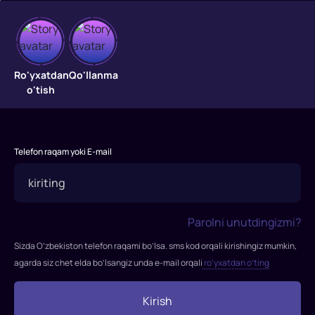
Uyda
Ro'yxatdan
Qo'llanma
o'tish
yolg'iz
4
Har
Telefon raqam yoki E-mail
bir
kichkina
bezorilarning
orzusi
Parolni unutdingizmi?
-
Sizda O’zbekiston telefon raqami bo’lsa. sms kod orqali kirishingiz mumkin,
ota-
agarda siz chet elda bo’lsangiz unda e-mail orqali
ro’yxatdan o’ting
onangiz
uyda
bo'lmaganida
Kirish