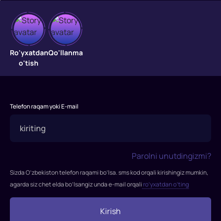
Universal
askar
Ro'yxatdan
Qo'llanma
o'tish
3
"Universal
askar
Telefon raqam yoki E-mail
3"
filmi
2009-
yilda
Parolni unutdingizmi?
tasvirga
Sizda O’zbekiston telefon raqami bo’lsa. sms kod orqali kirishingiz mumkin,
olingan.
agarda siz chet elda bo’lsangiz unda e-mail orqali
ro’yxatdan o’ting
Rejissor:
Jon
Xyams
Kirish