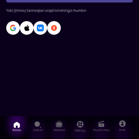
Rollarda:
Jan-
Yoki ijtimoiy tarmoqlari orqali kirishingiz mumkin
Klod
Van
Damm,
Dolf
Lundgren,
Andrey
Orlovskiy,
Mayk
Payl,
Ko
Asosiy
Qidirish
Telekanal
Menyu
Musofir shou
Profil