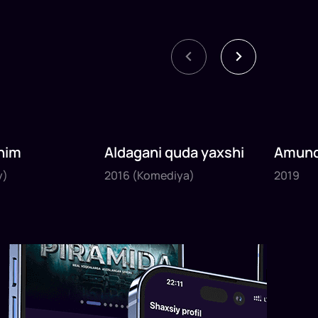
nim
Aldagani quda yaxshi
Amund
2016
2019
sayyoh
y)
2016
(Komediya)
2019
1
x
82
daq
.
1
x
120