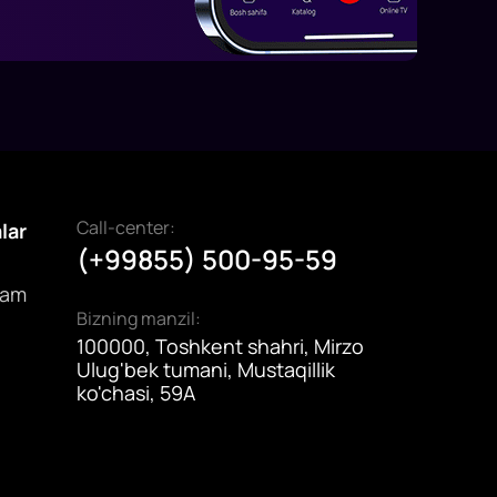
Call-center:
alar
(+99855) 500-95-59
dam
Bizning manzil:
100000, Toshkent shahri, Mirzo
Ulug'bek tumani, Mustaqillik
ko'chasi, 59A