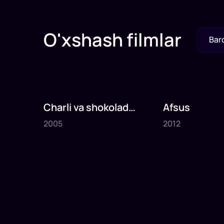
O'xshash filmlar
Bar
Charli va shokolad
Afsus
2005
2012
fabrikasi
2005
2012
1
x
75
daq
.
1
x
80
daq
.