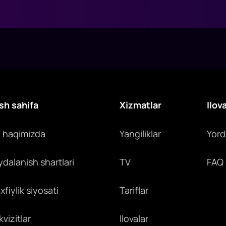
sh sahifa
Xizmatlar
Ilov
z haqimizda
Yangiliklar
Yor
ydalanish shartlari
TV
FAQ
fiylik siyosati
Tariflar
vizitlar
Ilovalar