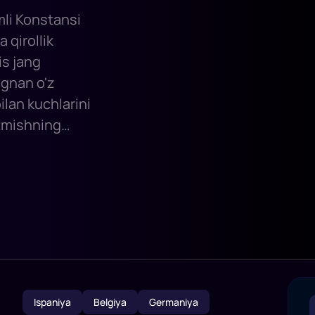
mli Konstansi
a qirollik
is jang
agnan o'z
bilan kuchlarini
'tmishning
ski do'stliklarni
Ispaniya
Belgiya
Germaniya