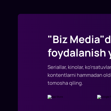
"Biz Media"d
foydalanish 
Seriallar, kinolar, ko'rsatuv
kontentlarni hammadan oldi
tomosha qiling.