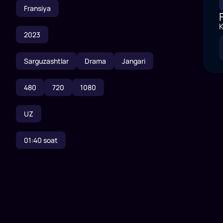
Fransiya
K
2023
Sarguzashtlar
Drama
Jangari
480
720
1080
UZ
01:40
soat