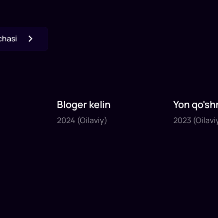
chasi
Bloger kelin
Yon qo'sh
2024
2023
2024
(Oilaviy)
2023
(Oilavi
1
x
35
daq
.
1
x
40
daq
.