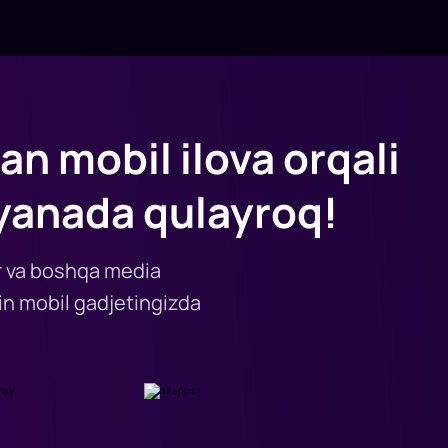
an mobil ilova orqali
yanada qulayroq!
lar va boshqa media
n mobil gadjetingizda