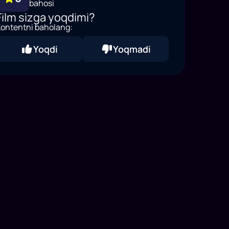
bahosi
Film sizga yoqdimi?
ontentni baholang:
Yoqdi
Yoqmadi