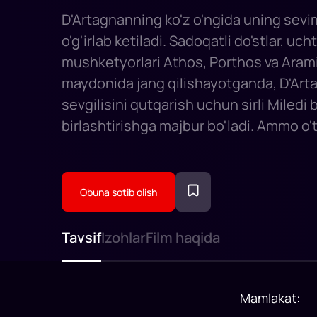
D'Artagnanning ko'z o'ngida uning sevi
o'g'irlab ketiladi. Sadoqatli do'stlar, ucht
mushketyorlari Athos, Porthos va Aram
maydonida jang qilishayotganda, D'Art
sevgilisini qutqarish uchun sirli Miledi 
birlashtirishga majbur bo'ladi. Ammo o
dahshatli sirlari yangi ittifoqlarni ham, e
ham buzishi mumkin.
Obuna sotib olish
Tavsif
Izohlar
Film haqida
Mamlakat
: