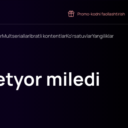
Promo-kodni faollashtirish
r
Multseriallar
Ibratli kontentlar
Ko'rsatuvlar
Yangiliklar
tyor miledi