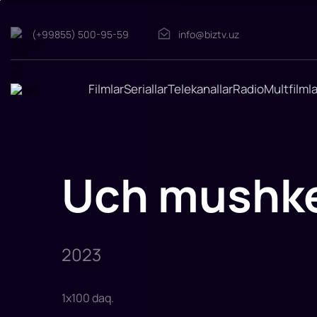
(+99855) 500-95-59
info@biztv.uz
Uch
mushketyor
miledi
D'Artagnanning
Filmlar
Seriallar
Telekanallar
Radio
Multfilmla
ko'z
o'ngida
uning
sevimli
Konstansi
o'g'irlab
ketiladi.
Sadoqatli
Uch mushke
do'stlar,
uchta
qirollik
mushketyorlari
Athos,
Porthos
va
Aramis
2023
jan
1
x
100
daq
.