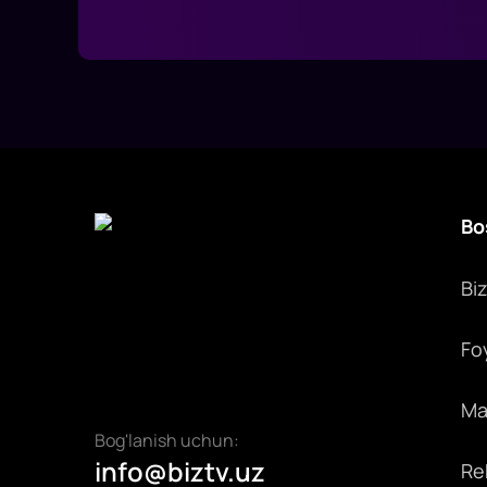
Bo
Bi
Fo
Max
Bog'lanish uchun:
info@biztv.uz
Rek