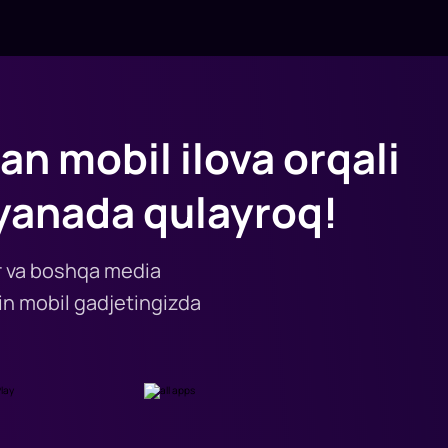
an mobil ilova orqali
yanada qulayroq!
lar va boshqa media
n mobil gadjetingizda