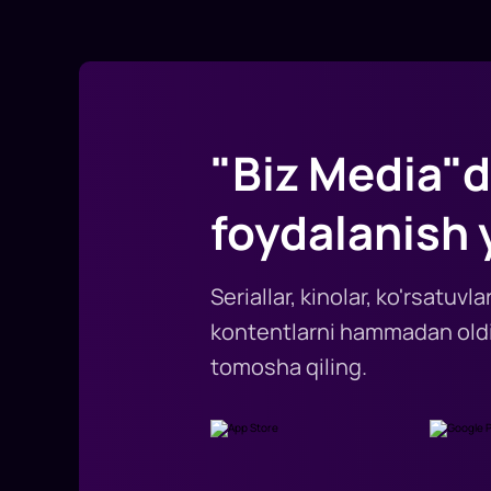
"Biz Media"d
foydalanish 
Seriallar, kinolar, ko'rsatuv
kontentlarni hammadan oldi
tomosha qiling.