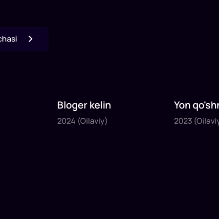
chasi
Bloger kelin
Yon qo'sh
2024
2023
2024
(Oilaviy)
2023
(Oilavi
1
x
35
daq
.
1
x
40
daq
.