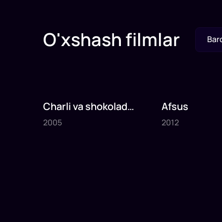
O'xshash filmlar
Bar
Charli va shokolad
Afsus
2005
2012
fabrikasi
2005
2012
1
x
75
daq
.
1
x
80
daq
.