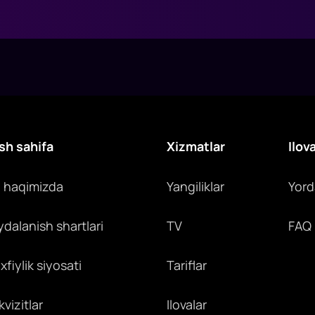
sh sahifa
Xizmatlar
Ilov
z haqimizda
Yangiliklar
Yor
ydalanish shartlari
TV
FAQ
fiylik siyosati
Tariflar
vizitlar
Ilovalar