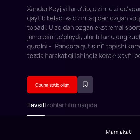
Xander Keyj yillar o'tib, o'zini o'zi qo'
qaytib keladi va o'zini aqldan ozgan vo
topadi. U aqldan ozgan ekstremal sport
jamoasini to'playdi, ular bilan u eng kuc
qurolni - "Pandora qutisini" topishi kera
tezda harakat qilishingiz kerak: xavfli b
rivojlanish uchun ov qilmoqdalar. Duny
qonli fitnaga aloqador ekani, dunyo taqd
ekani ma’lum bo‘lgach, halokatli o‘yinni
Obuna sotib olish
ko‘tariladi.
Tavsif
Izohlar
Film haqida
Mamlakat
: