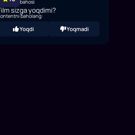
bahosi
Film sizga yoqdimi?
ontentni baholang:
Yoqdi
Yoqmadi