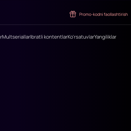
Promo-kodni faollashtirish
r
Multseriallar
Ibratli kontentlar
Ko'rsatuvlar
Yangiliklar