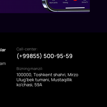
Call-center:
alar
(+99855) 500-95-59
dam
Bizning manzil:
100000, Toshkent shahri, Mirzo
Ulug'bek tumani, Mustaqillik
ko'chasi, 59A