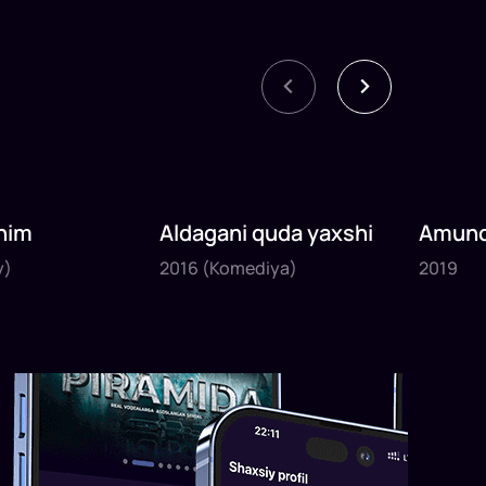
nim
Aldagani quda yaxshi
Amund
2016
2019
sayyoh
y)
2016
(Komediya)
2019
1
x
82
daq
.
1
x
120