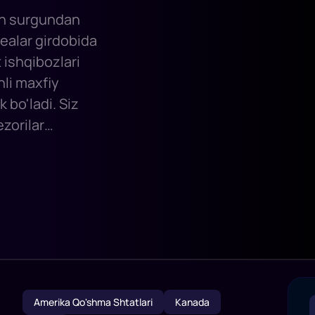
ygan surgundan
qealar girdobida
 ishqibozlari
hli maxfiy
k bo'ladi. Siz
ezorilar
o hukumatlari
iri xavf ostida
ng ulushi
Amerika Qo'shma Shtatlari
Kanada