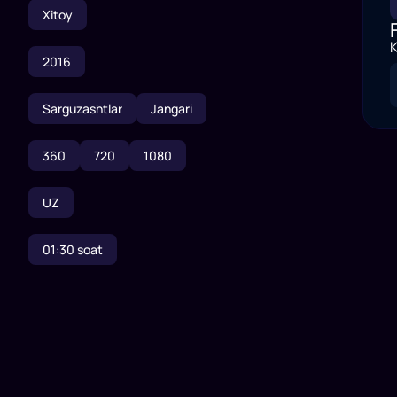
Xitoy
K
2016
Sarguzashtlar
Jangari
360
720
1080
UZ
01:30
soat