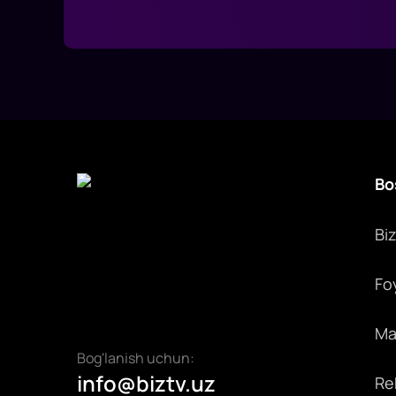
Bo
Bi
Fo
Max
Bog'lanish uchun:
info@biztv.uz
Rek