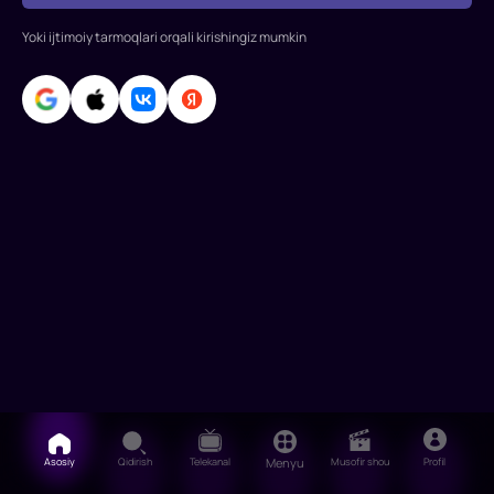
tushganda,
yashiringan
Yoki ijtimoiy tarmoqlari orqali kirishingiz mumkin
joyidan
Londonga
qaytishga
majbur
bo'ladi.
Asosiy
Qidirish
Telekanal
Menyu
Musofir shou
Profil