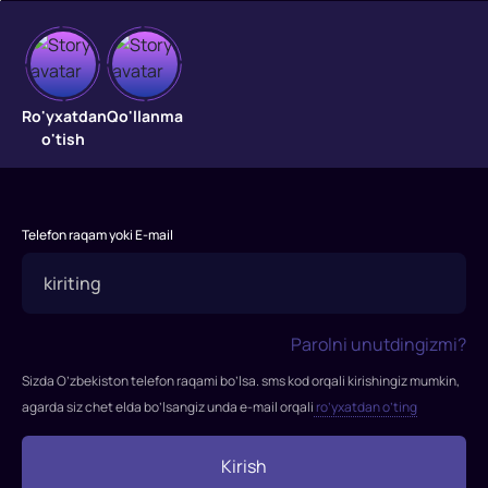
Tuzoqqa
Ro'yxatdan
Qo'llanma
o'tish
xush
kelibsiz
Sobiq
Telefon raqam yoki E-mail
jinoyatchi
Jeykob
Sternvud
o'g'li
Parolni unutdingizmi?
noto'g'ri
Sizda O’zbekiston telefon raqami bo’lsa. sms kod orqali kirishingiz mumkin,
sodir
agarda siz chet elda bo’lsangiz unda e-mail orqali
ro’yxatdan o’ting
bo'lgan
talonchilikda
qo'lga
Kirish