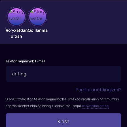
To'qnashuv
Amerikalik
Ro'yxatdan
Qo'llanma
sayoh
o'tish
Keysi
Shtayn,
yevropa
bo'ylab
Telefon raqam yoki E-mail
dugonasi
bilan
sayohatda,
ma'lum
Parolni unutdingizmi?
bo'ladiki
Sizda O’zbekiston telefon raqami bo’lsa. sms kod orqali kirishingiz mumkin,
ular
agarda siz chet elda bo’lsangiz unda e-mail orqali
ro’yxatdan o’ting
ikki
raqib
Kirish
mafiya