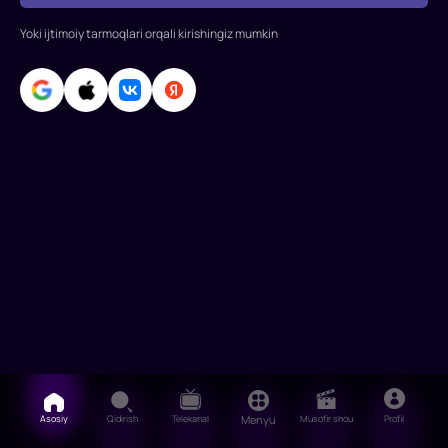
to'dalari
orasiagi
Yoki ijtimoiy tarmoqlari orqali kirishingiz mumkin
kelishmovchilikga
Asosiy
Qidirish
Telekanal
Menyu
Musofir shou
Profil