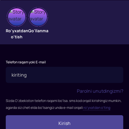
To'lqinlarni
bo'ysundirib
Ro'yxatdan
Qo'llanma
o'tish
Jonni
FQBning
yosh
Telefon raqam yoki E-mail
agenti,
maxfiy
ishlarga
ixtisoslashgan.
Parolni unutdingizmi?
Uning
yangi
Sizda O’zbekiston telefon raqami bo’lsa. sms kod orqali kirishingiz mumkin,
vazifasi
agarda siz chet elda bo’lsangiz unda e-mail orqali
ro’yxatdan o’ting
o'g'rilar
to'dasiga
Kirish
kirib