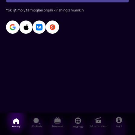
borishdir.
Yoki ijtimoiy tarmoqlari orqali kirishingiz mumkin
Biroq,
bu
odamlar
oddiy
qaroqchil
Asosiy
Qidirish
Telekanal
Menyu
Musofir shou
Profil