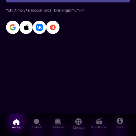
Rayan
Gosling,
Yoki ijtimoiy tarmoqlari orqali kirishingiz mumkin
Xarrison
Ford,
Ana
de
Armas,
Silviy
Asosiy
Qidirish
Telekanal
Menyu
Musofir shou
Profil