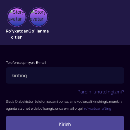
Tig'
ustida
Ro'yxatdan
Qo'llanma
yuguruvchilar
o'tish
"Tig'
ustida
yuguruvchilar"
Telefon raqam yoki E-mail
filmi
2020-
yilda
tasvirga
Parolni unutdingizmi?
olingan.
Sizda O’zbekiston telefon raqami bo’lsa. sms kod orqali kirishingiz mumkin,
Rejissor:
agarda siz chet elda bo’lsangiz unda e-mail orqali
ro’yxatdan o’ting
Denis
Villeneuve
Kirish
Rollarda: