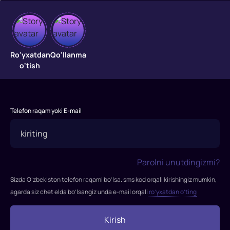
test
test
Ro'yxatdan
Qo'llanma
o'tish
Telefon raqam yoki E-mail
Parolni unutdingizmi?
Sizda O’zbekiston telefon raqami bo’lsa. sms kod orqali kirishingiz mumkin,
agarda siz chet elda bo’lsangiz unda e-mail orqali
ro’yxatdan o’ting
Kirish