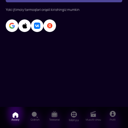
Yoki ijtimoiy tarmoqlari orqali kirishingiz mumkin
Asosiy
Qidirish
Telekanal
Menyu
Musofir shou
Profil