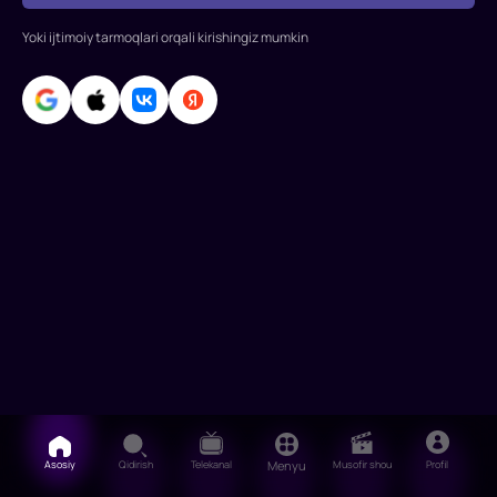
va
Ketrin
Yoki ijtimoiy tarmoqlari orqali kirishingiz mumkin
Zeta-
Jons
ijro
Asosiy
Qidirish
Telekanal
Menyu
Musofir shou
Profil