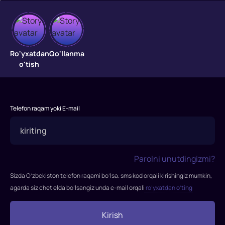
Terminal
"Terminal"
Ro'yxatdan
Qo'llanma
tragikomediya
o'tish
2004-
yilda
amerikalik
rejissyor
Telefon raqam yoki E-mail
Stiven
Spilberg
tomonidan
suratga
Parolni unutdingizmi?
olingan.
Sizda O’zbekiston telefon raqami bo’lsa. sms kod orqali kirishingiz mumkin,
Asosiy
agarda siz chet elda bo’lsangiz unda e-mail orqali
ro’yxatdan o’ting
rollarni
Tom
Kirish
Xenks