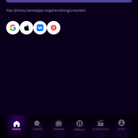
Fayziev,
Rixsi
Yoki ijtimoiy tarmoqlari orqali kirishingiz mumkin
Ibroxim
Asosiy
Qidirish
Telekanal
Menyu
Musofir shou
Profil