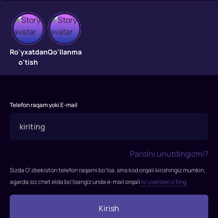
Temur
"Temur"
Ro'yxatdan
Qo'llanma
filmi
o'tish
2020-
yil
ekranlarga
chiqqan.
Telefon raqam yoki E-mail
Rejissor:
Nodir
Mo'minov.
Rollarda:
Parolni unutdingizmi?
Rustam
Sizda O’zbekiston telefon raqami bo’lsa. sms kod orqali kirishingiz mumkin,
Sadullaev,
agarda siz chet elda bo’lsangiz unda e-mail orqali
ro’yxatdan o’ting
Behzod
Muxammadkarimov,
Kirish
Furqat