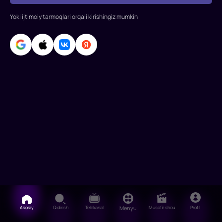
Temur
Yoki ijtimoiy tarmoqlari orqali kirishingiz mumkin
Kubayev,
Dono
Babaxonova,
Islom
Kara
Asosiy
Qidirish
Telekanal
Menyu
Musofir shou
Profil