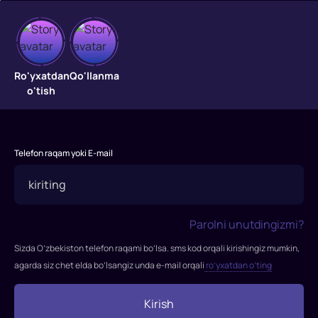
Telba
erkak
Ro'yxatdan
Qo'llanma
o'tish
"Telba
erkak"
filmi
Telefon raqam yoki E-mail
2024-
yilda
tasvirga
olingan
Parolni unutdingizmi?
Rejissor:
Ravshan
Sizda O’zbekiston telefon raqami bo’lsa. sms kod orqali kirishingiz mumkin,
Nurmuhamedov
agarda siz chet elda bo’lsangiz unda e-mail orqali
ro’yxatdan o’ting
Rollarda:
Mehmonali
Kirish
Salimov,