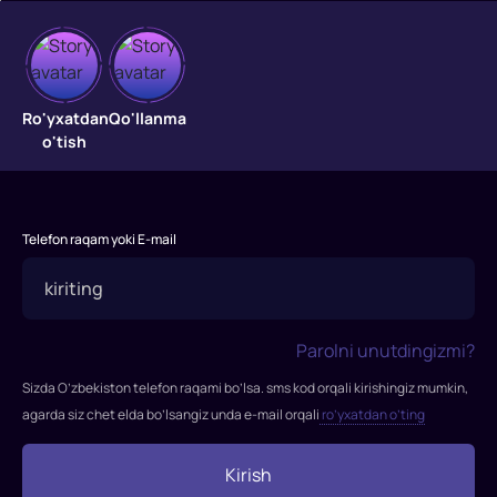
Tasodifiy
muhabbat
Ro'yxatdan
Qo'llanma
o'tish
Dachada
Maftuna
o‘lik
Telefon raqam yoki E-mail
holda
topiladi,
Akmal
esa
Parolni unutdingizmi?
gumondor
bo‘ladi.
Sizda O’zbekiston telefon raqami bo’lsa. sms kod orqali kirishingiz mumkin,
Do‘stlar
agarda siz chet elda bo’lsangiz unda e-mail orqali
ro’yxatdan o’ting
o‘rtasidagi
rashk
Kirish
va