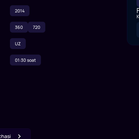
2014
K
360
720
UZ
01:30
soat
chasi