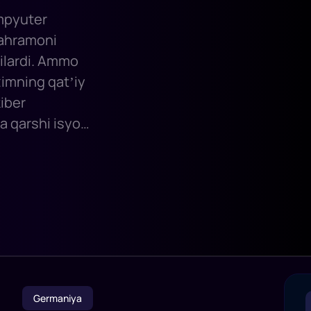
mpyuter
qahramoni
qilardi. Ammo
imning qatʼiy
kiber
ga qarshi isyon
per qahramon
r.
Germaniya