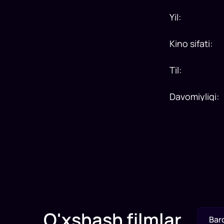
Yil
:
Kino sifati
:
Til
:
Davomiyligi
:
O'xshash filmlar
Bar