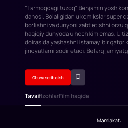
"Tarmoqdagi tuzoq" Benjamin yosh ko
dahosi. Bolaligidan u komikslar super 
boʻlishni va dunyoni zabt etishni orzu 
haqiqiy dunyoda u hech kim emas. U tiz
doirasida yashashni istamay, bir qator 
jinoyatlarni sodir etadi. Befarq jamiyat
koʻtaradi. Endi Benjamin shunchaki su
emas, u butun dunyo qidirayotgan hake
Obuna sotib olish
Tavsif
Izohlar
Film haqida
Mamlakat
: