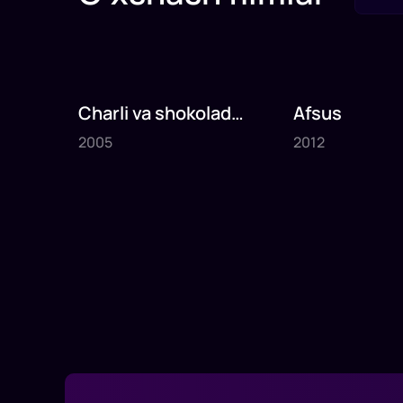
Charli va shokolad
Afsus
2005
2012
fabrikasi
2005
2012
1
x
75
daq
.
1
x
80
daq
.