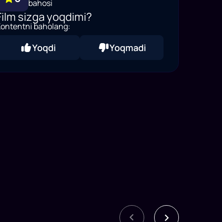
bahosi
Film sizga yoqdimi?
ontentni baholang:
Yoqdi
Yoqmadi