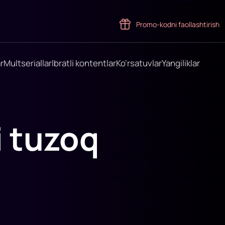
Promo-kodni faollashtirish
r
Multseriallar
Ibratli kontentlar
Ko'rsatuvlar
Yangiliklar
 tuzoq