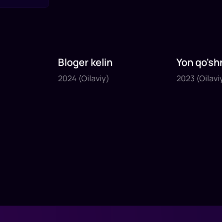
Bloger kelin
Yon qo'sh
2024
2023
2024
(Oilaviy)
2023
(Oilavi
1
x
35
daq
.
1
x
40
daq
.