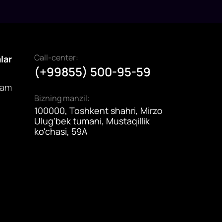
Call-center:
alar
(+99855) 500-95-59
dam
Bizning manzil:
100000, Toshkent shahri, Mirzo
Ulug'bek tumani, Mustaqillik
ko'chasi, 59A