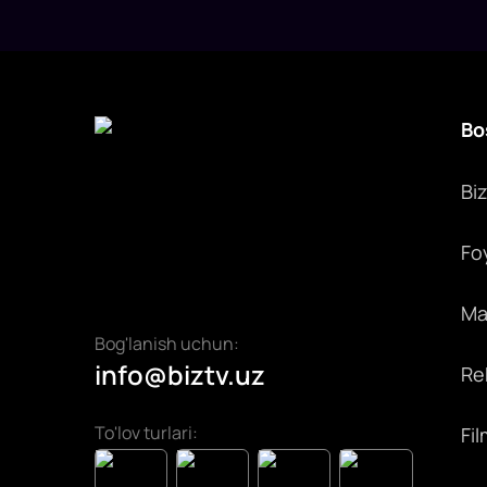
Bo
Bi
Fo
Max
Bog'lanish uchun:
info@biztv.uz
Rek
To'lov turlari:
Fil