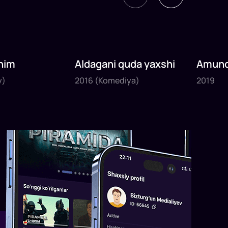
nim
Aldagani quda yaxshi
Amund
2016
2019
sayyoh
y)
2016
(Komediya)
2019
1
x
82
daq
.
1
x
120