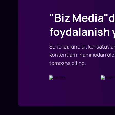
"Biz Media"d
foydalanish 
Seriallar, kinolar, ko'rsatuv
kontentlarni hammadan oldi
tomosha qiling.