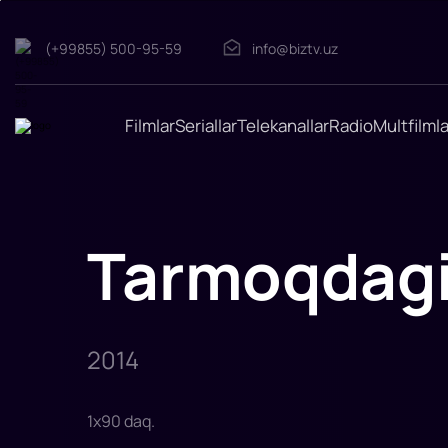
(+99855) 500-95-59
info@biztv.uz
Tarmoqdagi
tuzoq
"Tarmoqdagi
tuzoq"
Benjamin
Filmlar
Seriallar
Telekanallar
Radio
Multfilmla
yosh
kompyuter
dahosi.
Bolaligidan
u
komikslar
super
qahramoni
Tarmoqdagi
boʻlishni
va
dunyoni
zabt
etishni
orzu
qilardi.
Ammo
2014
haqiqi
1
x
90
daq
.