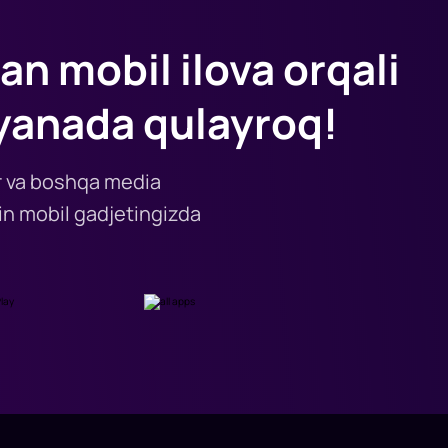
an mobil ilova orqali
yanada qulayroq!
lar va boshqa media
n mobil gadjetingizda