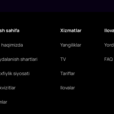
sh sahifa
Xizmatlar
Ilov
z haqimizda
Yangiliklar
Yor
ydalanish shartlari
TV
FAQ
fiylik siyosati
Tariflar
vizitlar
Ilovalar
mlar