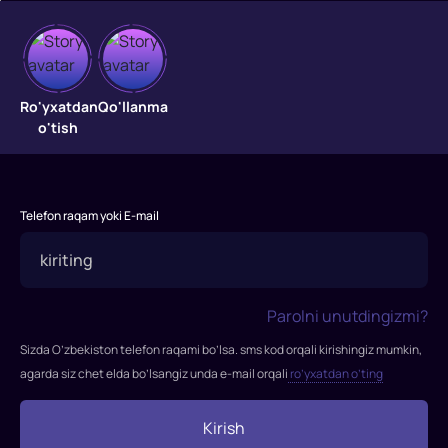
Taqdir
hazili
Ro'yxatdan
Qo'llanma
o'tish
"Taqdir
hazili"
filmi
Telefon raqam yoki E-mail
1975-
yilda
tasvirga
olingan.
Parolni unutdingizmi?
Rejissor:
Eldar
Sizda O’zbekiston telefon raqami bo’lsa. sms kod orqali kirishingiz mumkin,
Ryazanov
agarda siz chet elda bo’lsangiz unda e-mail orqali
ro’yxatdan o’ting
Rollarda:
Andrey
Kirish
Myagkov,