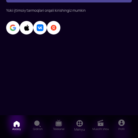
Barbara
Yoki ijtimoiy tarmoqlari orqali kirishingiz mumkin
Brylska,
Yuriy
Yakovlev,
Aleksandr
Shirv
Asosiy
Qidirish
Telekanal
Menyu
Musofir shou
Profil