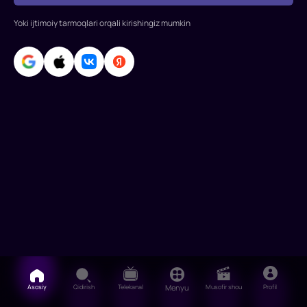
poytaxtga
Yoki ijtimoiy tarmoqlari orqali kirishingiz mumkin
yo'l
oldi.
Ammo
mashhurlik
Asosiy
Qidirish
Telekanal
Menyu
Musofir shou
Profil