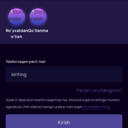
Taqdir
hazili
Ro'yxatdan
Qo'llanma
o'tish
Kamtarona
o'qituvchi
Slava
Telefon raqam yoki E-mail
o'zining
qiziqarli
ishi
nihoyat
Parolni unutdingizmi?
kun
yorug'ligini
Sizda O’zbekiston telefon raqami bo’lsa. sms kod orqali kirishingiz mumkin,
ko'rishi
agarda siz chet elda bo’lsangiz unda e-mail orqali
ro’yxatdan o’ting
uchun
viloyat
Kirish
shaharchasidan