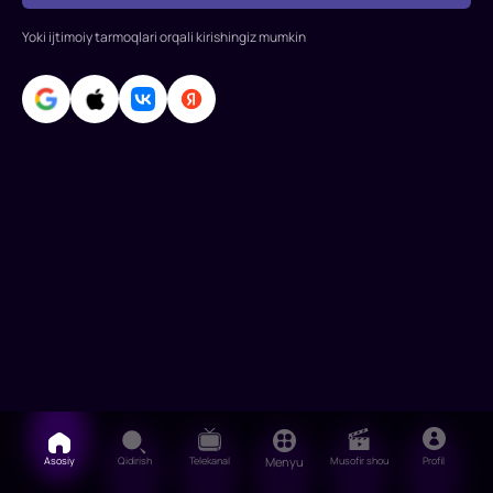
ega.
Albatta,
Yoki ijtimoiy tarmoqlari orqali kirishingiz mumkin
qonunga
bo‘ys
Asosiy
Qidirish
Telekanal
Menyu
Musofir shou
Profil