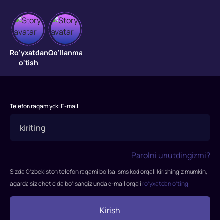
Talonchilar
Kamtarin
Ro'yxatdan
Qo'llanma
bank
o'tish
xodimi
Sebastyan
umrbod
seyflarni
Telefon raqam yoki E-mail
buzish
haqidagi
sevimli
mashg'uloti
Parolni unutdingizmi?
haqida
Sizda O’zbekiston telefon raqami bo’lsa. sms kod orqali kirishingiz mumkin,
mashhur
agarda siz chet elda bo’lsangiz unda e-mail orqali
ro’yxatdan o’ting
bo'lmagan
video
Kirish
blogiga