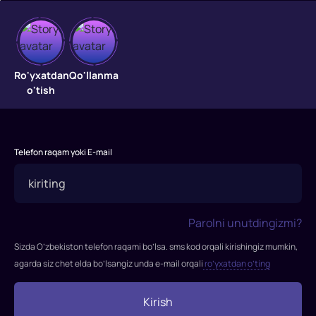
Tahdid
Tahdid
Ro'yxatdan
Qo'llanma
o'tish
Telefon raqam yoki E-mail
Parolni unutdingizmi?
Sizda O’zbekiston telefon raqami bo’lsa. sms kod orqali kirishingiz mumkin,
agarda siz chet elda bo’lsangiz unda e-mail orqali
ro’yxatdan o’ting
Kirish