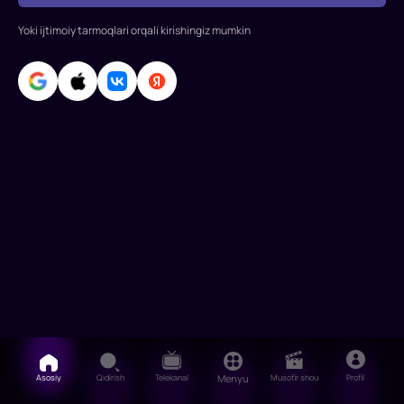
Yoki ijtimoiy tarmoqlari orqali kirishingiz mumkin
Asosiy
Qidirish
Telekanal
Menyu
Musofir shou
Profil