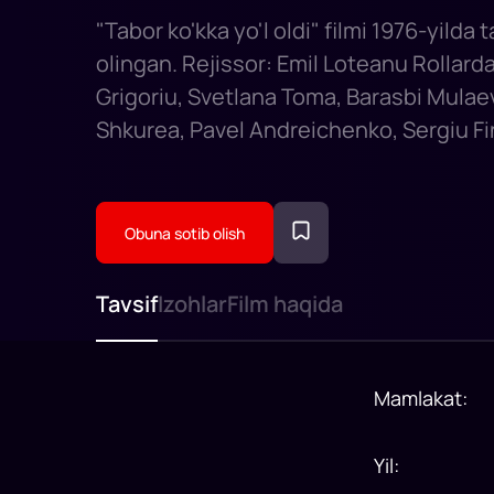
"Tabor ko'kka yo'l oldi" filmi 1976-yilda 
olingan. Rejissor: Emil Loteanu Rollarda
Grigoriu, Svetlana Toma, Barasbi Mulaev
Shkurea, Pavel Andreichenko, Sergiu Fin
Obuna sotib olish
Tavsif
Izohlar
Film haqida
Mamlakat
:
Yil
: