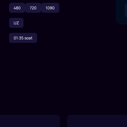
480
720
1080
UZ
01:35
soat