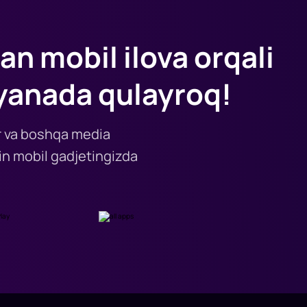
an mobil ilova orqali
yanada qulayroq!
lar va boshqa media
n mobil gadjetingizda