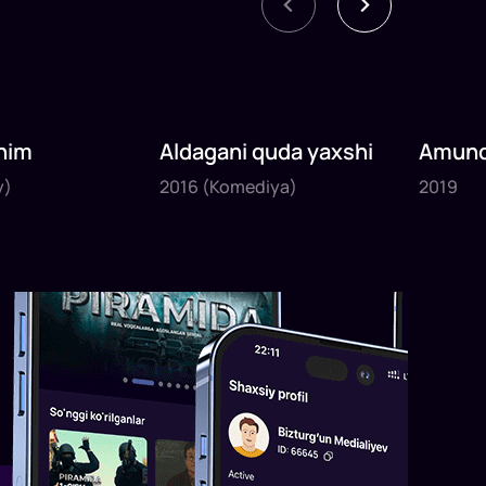
nim
Aldagani quda yaxshi
Amund
2016
2019
sayyoh
y)
2016
(Komediya)
2019
1
x
82
daq
.
1
x
120