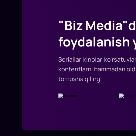
"Biz Media"d
foydalanish 
Seriallar, kinolar, ko'rsatuv
kontentlarni hammadan oldi
tomosha qiling.