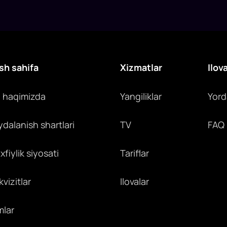
sh sahifa
Xizmatlar
Ilov
z haqimizda
Yangiliklar
Yor
ydalanish shartlari
TV
FAQ
fiylik siyosati
Tariflar
vizitlar
Ilovalar
mlar