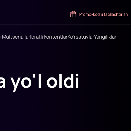
Promo-kodni faollashtirish
r
Multseriallar
Ibratli kontentlar
Ko'rsatuvlar
Yangiliklar
 yo'l oldi