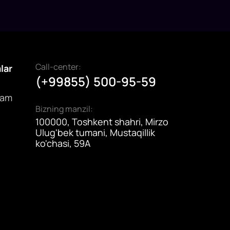
Call-center:
alar
(+99855) 500-95-59
dam
Bizning manzil:
100000, Toshkent shahri, Mirzo
Ulug'bek tumani, Mustaqillik
ko'chasi, 59A