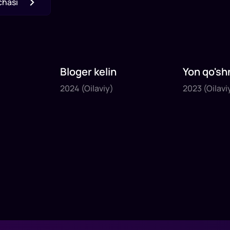
chasi
Bloger kelin
Yon qo'sh
2024
2023
2024
(Oilaviy)
2023
(Oilavi
1
x
35
daq
.
1
x
40
daq
.