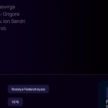
tasvirga
: Grigore
, Ion Sandri
iti
Rossiya Federatsiyasi
1976
K