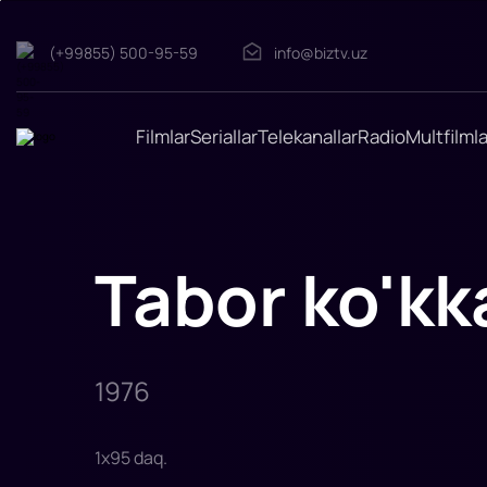
(+99855) 500-95-59
info@biztv.uz
Tabor
ko'kka
yo'l
Filmlar
Seriallar
Telekanallar
Radio
Multfilmla
oldi
"Tabor
ko'kka
yo'l
oldi"
filmi
1976-
Tabor ko'kka
yilda
tasvirga
olingan.
Rejissor:
Emil
Loteanu
Rollarda:
Grigore
1976
Grigoriu,
Svetlana
Toma,
Barasbi
Mulaev,
1
x
95
daq
.
Ion
Sand