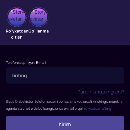
Suvni
qaytargan
Ro'yxatdan
Qo'llanma
o'tish
Suvni
qaytargan
Telefon raqam yoki E-mail
Parolni unutdingizmi?
Sizda O’zbekiston telefon raqami bo’lsa. sms kod orqali kirishingiz mumkin,
agarda siz chet elda bo’lsangiz unda e-mail orqali
ro’yxatdan o’ting
Kirish