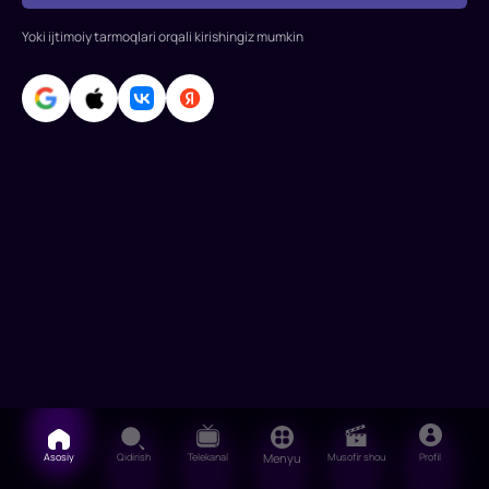
Yoki ijtimoiy tarmoqlari orqali kirishingiz mumkin
Asosiy
Qidirish
Telekanal
Menyu
Musofir shou
Profil