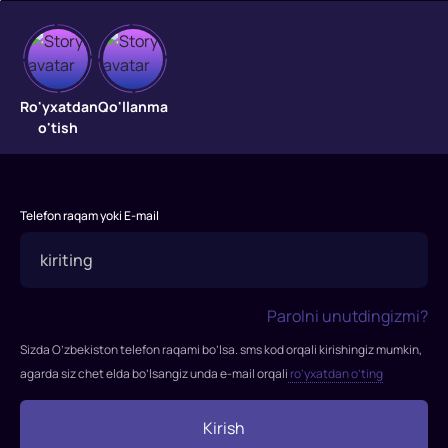
Styuart
Littl
Ro'yxatdan
Qo'llanma
o'tish
"Styuart
Littl"
filmi
Telefon raqam yoki E-mail
1999-
yilda
tasvirga
olingan.
Parolni unutdingizmi?
Rejissor:
Rob
Sizda O’zbekiston telefon raqami bo’lsa. sms kod orqali kirishingiz mumkin,
Minkoff
agarda siz chet elda bo’lsangiz unda e-mail orqali
ro’yxatdan o’ting
Rollarda:
Maykl
Kirish
J.