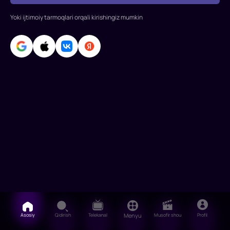
Foks,
Yoki ijtimoiy tarmoqlari orqali kirishingiz mumkin
Geena
Devis,
Xyu
Lori,
Jonatan
Lipnicki,
Natan
Leyn
Asosiy
Qidirish
Telekanal
Menyu
Musofir shou
Profil