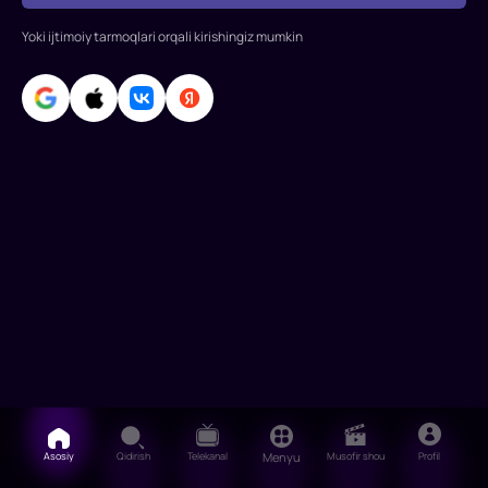
Yoki ijtimoiy tarmoqlari orqali kirishingiz mumkin
Asosiy
Qidirish
Telekanal
Menyu
Musofir shou
Profil