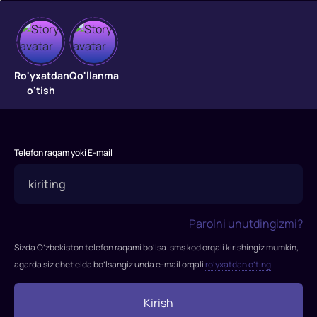
Styuart
Litl
Ro'yxatdan
Qo'llanma
o'tish
"Styuart
Litl"
Telefon raqam yoki E-mail
Parolni unutdingizmi?
Sizda O’zbekiston telefon raqami bo’lsa. sms kod orqali kirishingiz mumkin,
agarda siz chet elda bo’lsangiz unda e-mail orqali
ro’yxatdan o’ting
Kirish