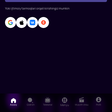
Yoki ijtimoiy tarmoqlari orqali kirishingiz mumkin
Asosiy
Qidirish
Telekanal
Menyu
Musofir shou
Profil