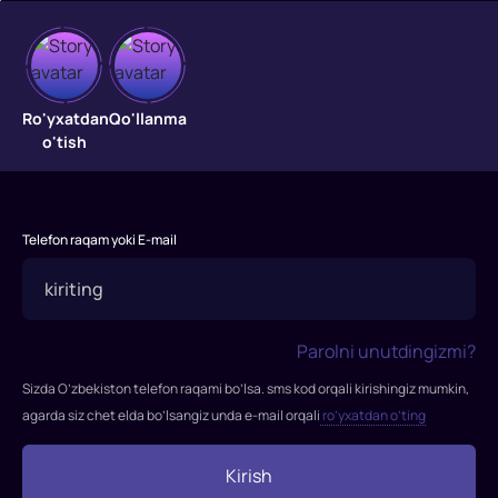
Ro'yxatdan
Qo'llanma
Sportchilar
o'tish
ko'rishi
shart
Telefon raqam yoki E-mail
bo'lgan
suhbat|Futbolchilarni
oyoqqa
Parolni unutdingizmi?
turg'azgan
Sizda O’zbekiston telefon raqami bo’lsa. sms kod orqali kirishingiz mumkin,
REABILITOLOG
agarda siz chet elda bo’lsangiz unda e-mail orqali
ro’yxatdan o’ting
TopPodcast
Kirish