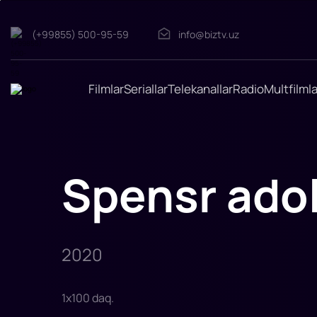
(+99855) 500-95-59
info@biztv.uz
Spensr
adolati
"Spensr
adolati"
filmi
Filmlar
Seriallar
Telekanallar
Radio
Multfilmla
2020-
yilda
tasvirga
olingan.
Rejissor:
Piter
Berg
Rollarda:
Spensr adol
Mark
Uolberg,
Uinston
Dyuk,
Alan
Arkin,
Eliza
Shlesinger,
2020
Maykl
Gas
1
x
100
daq
.