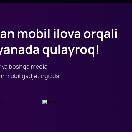
an mobil ilova orqali
yanada qulayroq!
lar va boshqa media
n mobil gadjetingizda