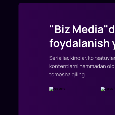
"Biz Media"d
foydalanish 
Seriallar, kinolar, ko'rsatuv
kontentlarni hammadan oldi
tomosha qiling.