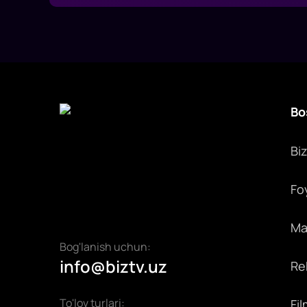
Bo
Bi
Fo
Max
Bog'lanish uchun:
info@biztv.uz
Rek
To'lov turlari:
Fil