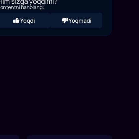
Film sizga yoqdimi?
ontentni baholang:
Yoqdi
Yoqmadi