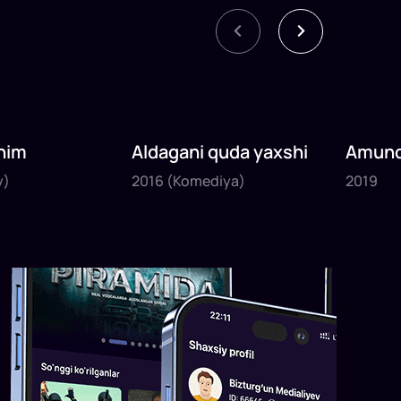
nim
Aldagani quda yaxshi
Amund
2016
2019
sayyoh
y)
2016
(Komediya)
2019
1
x
82
daq
.
1
x
120