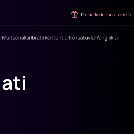
Promo-kodni faollashtirish
r
Multseriallar
Ibratli kontentlar
Ko'rsatuvlar
Yangiliklar
ati