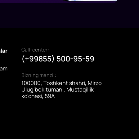
Call-center:
alar
(+99855) 500-95-59
dam
Bizning manzil:
100000, Toshkent shahri, Mirzo
Ulug'bek tumani, Mustaqillik
ko'chasi, 59A