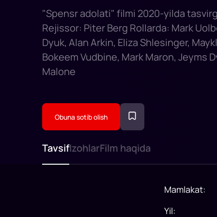
"Spensr adolati" filmi 2020-yilda tasvir
Rejissor: Piter Berg Rollarda: Mark Uol
Dyuk, Alan Arkin, Eliza Shlesinger, Mayk
Bokeem Vudbine, Mark Maron, Jeyms D
Malone
Obuna sotib olish
Tavsif
Izohlar
Film haqida
Mamlakat
:
Yil
: