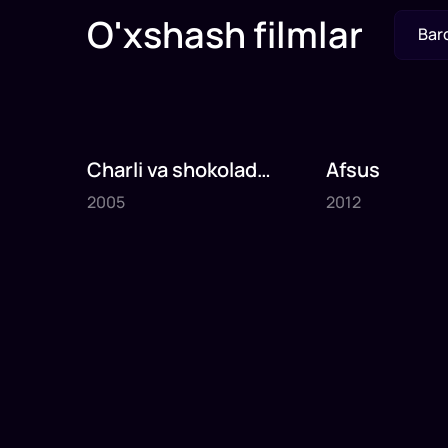
O'xshash filmlar
Bar
Charli va shokolad
Afsus
2005
2012
fabrikasi
2005
2012
1
x
75
daq
.
1
x
80
daq
.