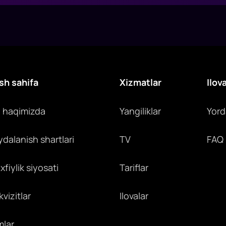
sh sahifa
Xizmatlar
Ilov
z haqimizda
Yangiliklar
Yor
ydalanish shartlari
TV
FAQ
fiylik siyosati
Tariflar
vizitlar
Ilovalar
mlar