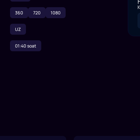
K
360
720
1080
UZ
01:40
soat