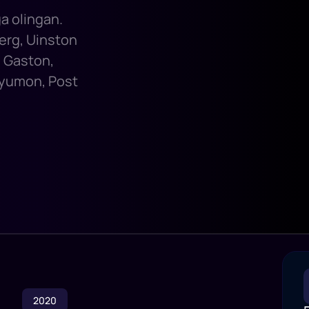
ga olingan.
berg, Uinston
l Gaston,
yumon, Post
2020