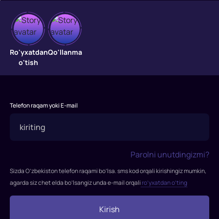
So'nggi
zarba
Ro'yxatdan
Qo'llanma
o'tish
So'nggi
zarba
Telefon raqam yoki E-mail
Parolni unutdingizmi?
Sizda O’zbekiston telefon raqami bo’lsa. sms kod orqali kirishingiz mumkin,
agarda siz chet elda bo’lsangiz unda e-mail orqali
ro’yxatdan o’ting
Kirish