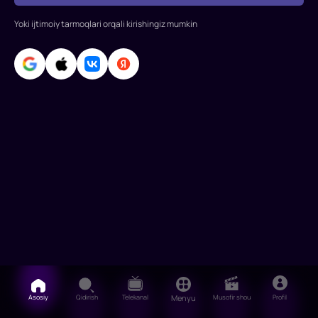
Yoki ijtimoiy tarmoqlari orqali kirishingiz mumkin
Asosiy
Qidirish
Telekanal
Menyu
Musofir shou
Profil