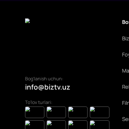
Bo
Bi
Fo
Max
Bog'lanish uchun:
info@biztv.uz
Rek
To'lov turlari:
Fil
Ser