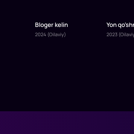
Bloger kelin
Yon qo'sh
2024
2023
2024
(Oilaviy)
2023
(Oilavi
1
x
35
daq
.
1
x
40
daq
.