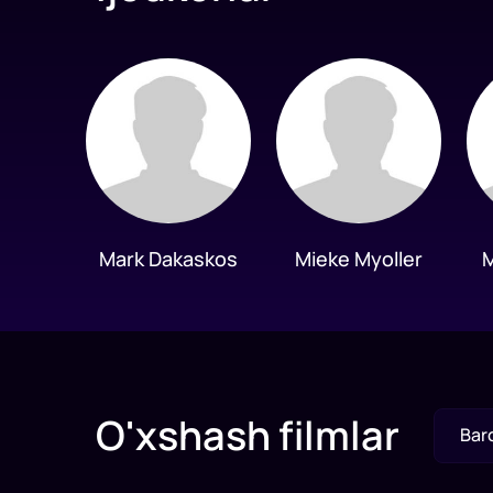
Mark Dakaskos
Mieke Myoller
M
O'xshash filmlar
Bar