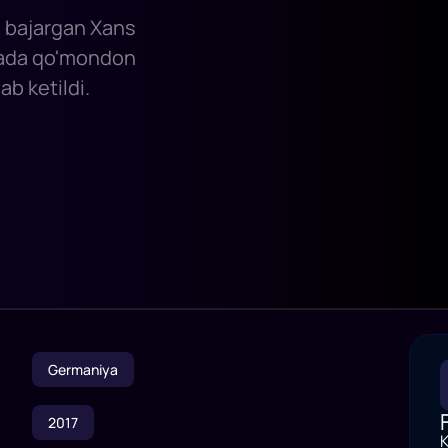
ni bajargan Xans
orada qo'mondon
lab ketildi.
Germaniya
2017
K