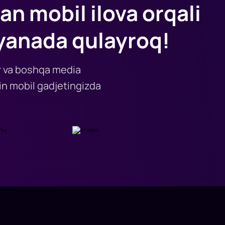
an mobil ilova orqali
yanada qulayroq!
lar va boshqa media
n mobil gadjetingizda