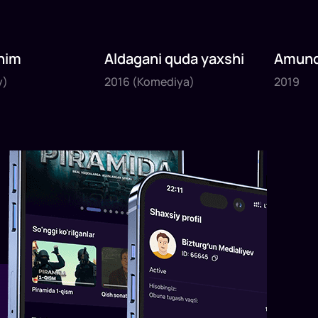
nim
Aldagani quda yaxshi
Amund
2016
2019
sayyoh
y)
2016
(Komediya)
2019
1
x
82
daq
.
1
x
120