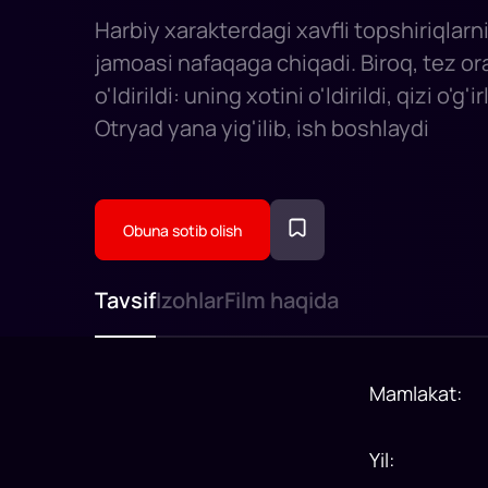
Harbiy xarakterdagi xavfli topshiriqlar
jamoasi nafaqaga chiqadi. Biroq, tez 
o'ldirildi: uning xotini o'ldirildi, qizi o'g'ir
Otryad yana yig'ilib, ish boshlaydi
Obuna sotib olish
Tavsif
Izohlar
Film haqida
Mamlakat
:
Yil
: