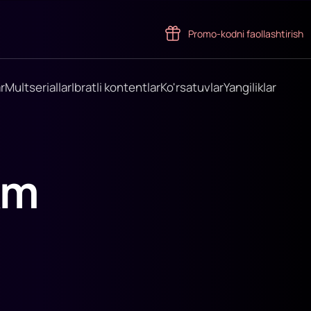
Promo-kodni faollashtirish
r
Multseriallar
Ibratli kontentlar
Ko'rsatuvlar
Yangiliklar
km