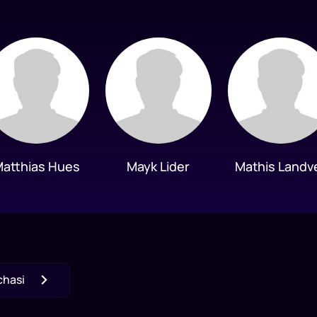
atthias Hues
Mayk Lider
Mathis Landv
chasi