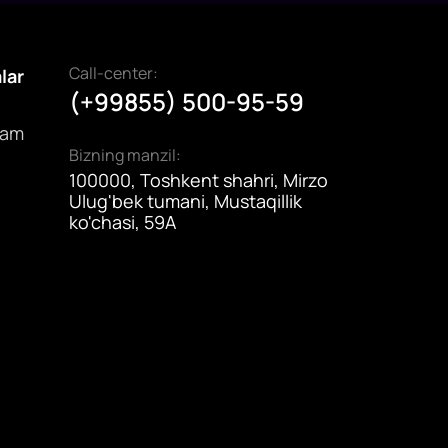
Call-center:
alar
(+99855) 500-95-59
dam
Bizning manzil:
100000, Toshkent shahri, Mirzo
Ulug'bek tumani, Mustaqillik
ko'chasi, 59A