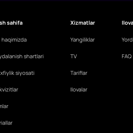
sh sahifa
Xizmatlar
Ilov
z haqimizda
Yangiliklar
Yor
ydalanish shartlari
TV
FAQ
fiylik siyosati
Tariflar
vizitlar
Ilovalar
mlar
iallar