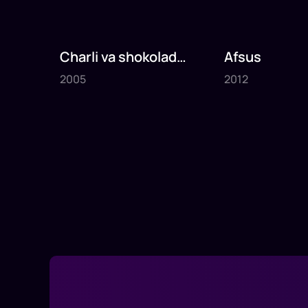
Charli va shokolad
Afsus
2005
2012
fabrikasi
2005
2012
1
x
75
daq
.
1
x
80
daq
.