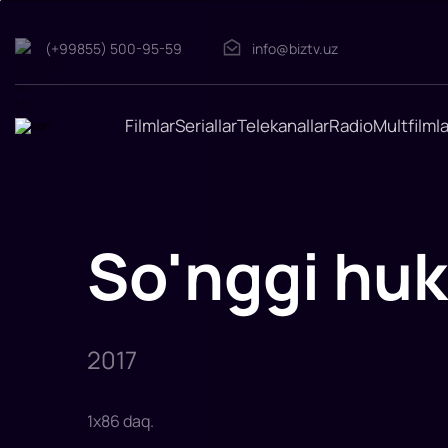
(+99855) 500-95-59
info@biztv.uz
So'nggi
hukm
Harbiy
xarakterdagi
xavfli
Filmlar
Seriallar
Telekanallar
Radio
Multfilmla
topshiriqlarni
bajargan
Xans
jamoasi
nafaqaga
chiqadi.
Biroq,
tez
So'nggi hu
orada
qo'mondon
o'ldirildi:
uning
xotini
o'ldirildi,
qizi
2017
1
x
86
daq
.