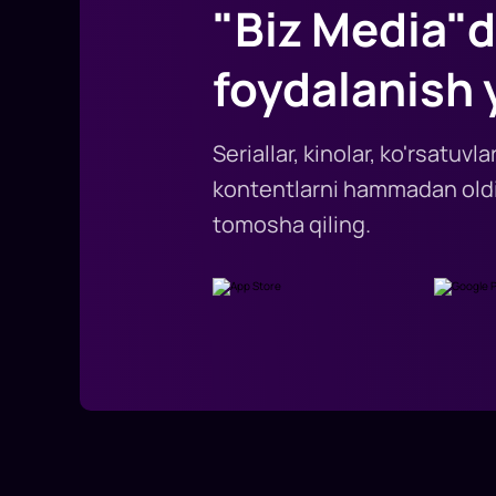
"Biz Media"d
foydalanish 
Seriallar, kinolar, ko'rsatuv
kontentlarni hammadan oldi
tomosha qiling.