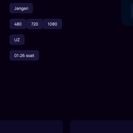
Jangari
480
720
1080
UZ
01:26
soat