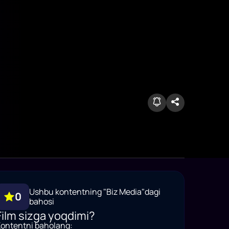
Ushbu kontentning "Biz Media"dagi
0
bahosi
Film sizga yoqdimi?
ontentni baholang: