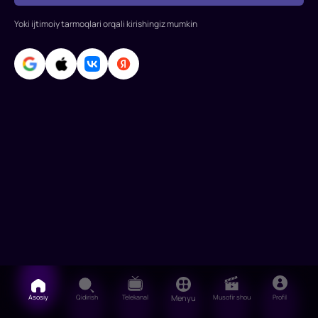
turadi.
Yoki ijtimoiy tarmoqlari orqali kirishingiz mumkin
Ular
uchun
kurashish
deyarl
Asosiy
Qidirish
Telekanal
Menyu
Musofir shou
Profil