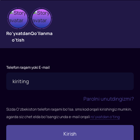
So'nggi
hujum
Ro'yxatdan
Qo'llanma
o'tish
Zamonaviy
Albaniya.
Kichik
Telefon raqam yoki E-mail
shahar
aholisi
giyohvand
moddalarni
Parolni unutdingizmi?
ishlab
chiqarishda
Sizda O’zbekiston telefon raqami bo’lsa. sms kod orqali kirishingiz mumkin,
yashaydi,
agarda siz chet elda bo’lsangiz unda e-mail orqali
ro’yxatdan o’ting
keyin
Evropada
Kirish
ajralib