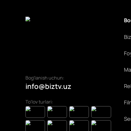
Bo
Bi
Fo
Max
Bog'lanish uchun:
info@biztv.uz
Rek
To'lov turlari:
Fil
Ser