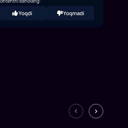
ontentni baholang:
Yoqdi
Yoqmadi