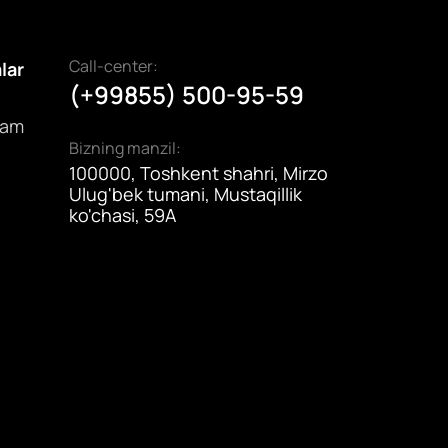
Call-center:
alar
(+99855) 500-95-59
dam
Bizning manzil:
100000, Toshkent shahri, Mirzo
Ulug'bek tumani, Mustaqillik
ko'chasi, 59A