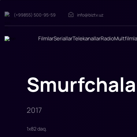
Smurfchalar
(+99855) 500-95-59
info@biztv.uz
"Smurfchalar"
filmi
2017-
yilda
tasvirga
Filmlar
Seriallar
Telekanallar
Radio
Multfilmla
olingan.
Smurfchala
2017
1
x
82
daq
.