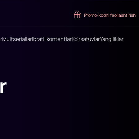
Promo-kodni faollashtirish
r
Multseriallar
Ibratli kontentlar
Ko'rsatuvlar
Yangiliklar
r