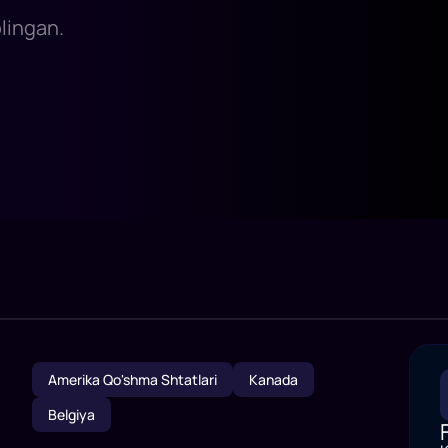
olingan.
Amerika Qo'shma Shtatlari
Kanada
Belgiya