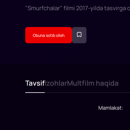
"Smurfchalar" filmi 2017-yilda tasvirga 
Obuna sotib olish
Tavsif
Izohlar
Multfilm haqida
Mamlakat
: