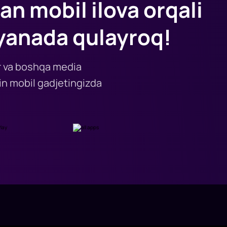
an mobil ilova orqali
yanada qulayroq!
lar va boshqa media
n mobil gadjetingizda