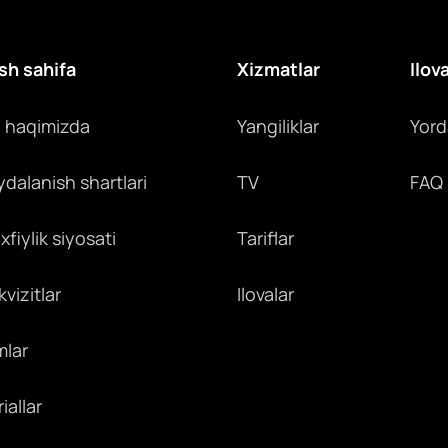
sh sahifa
Xizmatlar
Ilov
z haqimizda
Yangiliklar
Yor
ydalanish shartlari
TV
FAQ
fiylik siyosati
Tariflar
vizitlar
Ilovalar
mlar
iallar