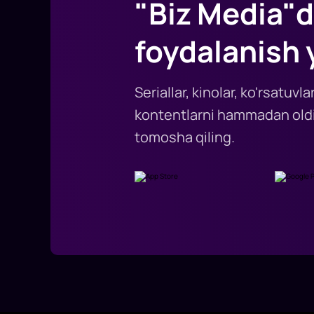
"Biz Media"d
foydalanish 
Seriallar, kinolar, ko'rsatuv
kontentlarni hammadan oldi
tomosha qiling.