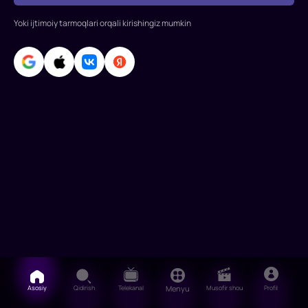
Meg
Rayan,
Yoki ijtimoiy tarmoqlari orqali kirishingiz mumkin
Greg
Kinner,
Parker
Pozi,
Djin
Stapleton,
Stiv
Asosiy
Qidirish
Telekanal
Menyu
Musofir shou
Profil