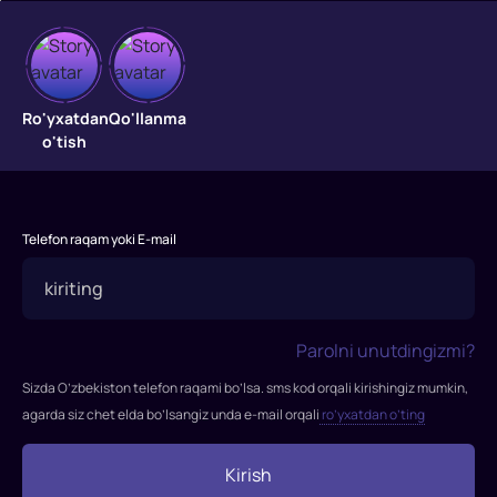
Sizga
maktub
Ro'yxatdan
Qo'llanma
o'tish
"Sizga
maktub"
filmi
1998-
Telefon raqam yoki E-mail
yilda
tasvirga
olingan.
Rejissor:
Parolni unutdingizmi?
Nora
Efron
Sizda O’zbekiston telefon raqami bo’lsa. sms kod orqali kirishingiz mumkin,
Rollarda:
agarda siz chet elda bo’lsangiz unda e-mail orqali
ro’yxatdan o’ting
Tom
Xenks,
Kirish