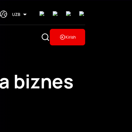
UZB
Kirish
sa biznes