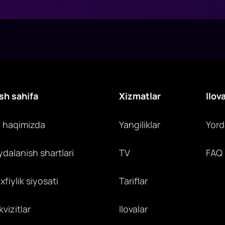
sh sahifa
Xizmatlar
Ilov
z haqimizda
Yangiliklar
Yor
ydalanish shartlari
TV
FAQ
fiylik siyosati
Tariflar
vizitlar
Ilovalar