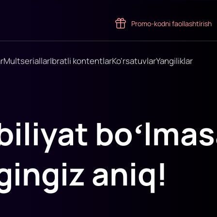
Promo-kodni faollashtirish
r
Multseriallar
Ibratli kontentlar
Ko'rsatuvlar
Yangiliklar
biliyat boʻlma
gingiz aniq!