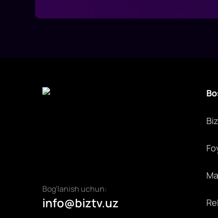
Bo
Bi
Fo
Max
Bog'lanish uchun:
info@biztv.uz
Rek