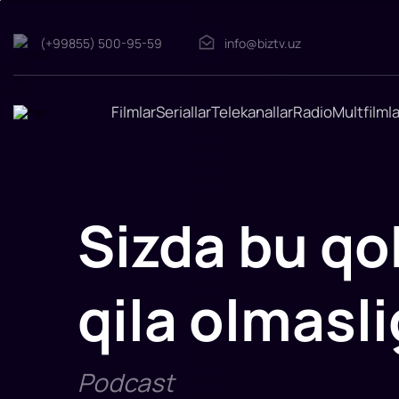
(+99855) 500-95-59
info@biztv.uz
Sizda
bu
Filmlar
Seriallar
Telekanallar
Radio
Multfilmla
qobiliyat
boʻlmasa
biznes
qila
olmasligingiz
aniq!
Sizda bu qo
Sizda
bu
qobiliyat
boʻlmasa
biznes
qila olmasli
qila
olmasligingiz
aniq!
Podcast