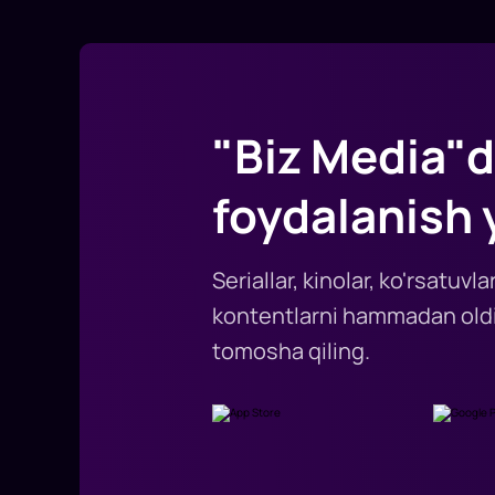
"Biz Media"d
foydalanish 
Seriallar, kinolar, ko'rsatuv
kontentlarni hammadan oldi
tomosha qiling.