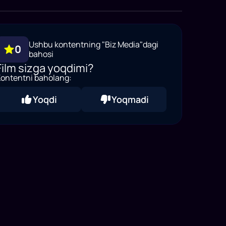
Ushbu kontentning "Biz Media"dagi
0
bahosi
Film sizga yoqdimi?
ontentni baholang:
Yoqdi
Yoqmadi