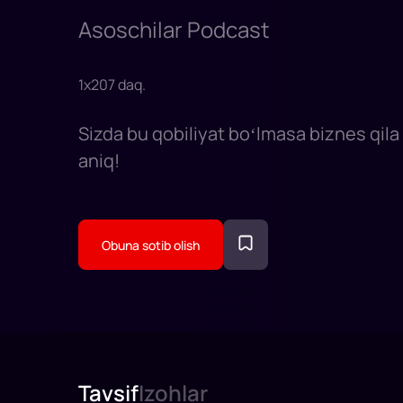
Asoschilar Podcast
1
x
207
daq
.
Sizda bu qobiliyat boʻlmasa biznes qila
aniq!
Obuna sotib olish
Tavsif
Izohlar