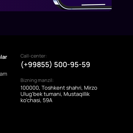
Call-center:
alar
(+99855) 500-95-59
dam
Bizning manzil:
100000, Toshkent shahri, Mirzo
Ulug'bek tumani, Mustaqillik
ko'chasi, 59A