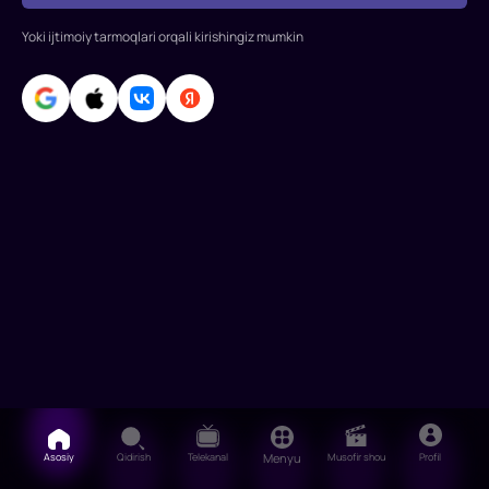
texnologik
sudlar
Yoki ijtimoiy tarmoqlari orqali kirishingiz mumkin
haqida.
S
Asosiy
Qidirish
Telekanal
Menyu
Musofir shou
Profil