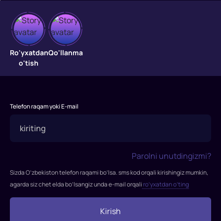
Siyosatchilar
Bu
Ro'yxatdan
Qo'llanma
Hindiston
o'tish
haqidagi
film,
siyosat,
demokratiya
Telefon raqam yoki E-mail
va
saylovlar
haqidagi
film.
Parolni unutdingizmi?
Ushbu
Sizda O’zbekiston telefon raqami bo’lsa. sms kod orqali kirishingiz mumkin,
film
agarda siz chet elda bo’lsangiz unda e-mail orqali
ro’yxatdan o’ting
millionlab
odamlarni
Kirish
boshqaradigan