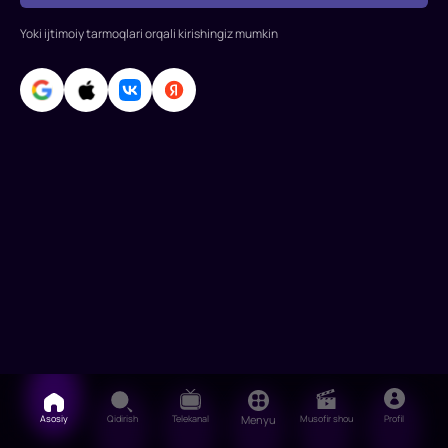
Rollarda:
Josh
Yoki ijtimoiy tarmoqlari orqali kirishingiz mumkin
Xatcherson,
Vanessa
Enn
Xudgens,
Maykl
Keyn,
Lu
Asosiy
Qidirish
Telekanal
Menyu
Musofir shou
Profil