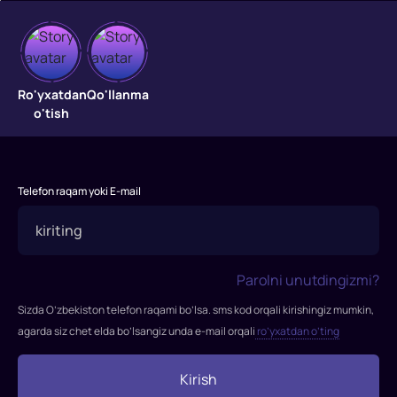
Sirli
Ro'yxatdan
Qo'llanma
oroldagi
o'tish
sarguzashtlar
"Sirli
oroldagi
Telefon raqam yoki E-mail
sarguzashtlar"
filmi
2012-
yilda
Parolni unutdingizmi?
tasvirga
Sizda O’zbekiston telefon raqami bo’lsa. sms kod orqali kirishingiz mumkin,
olingan.
agarda siz chet elda bo’lsangiz unda e-mail orqali
ro’yxatdan o’ting
Rejissor:
Bred
Kirish
Peyton