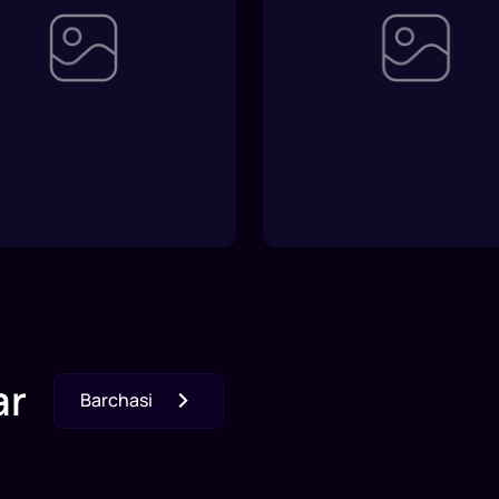
ar
Barchasi