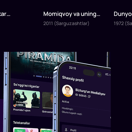
ar
Momiqvoy va uning
Dunyo 
2011
1972
ri
Do'stlari
2011
(Sarguzashtlar)
1972
(Sa
20
daq
25