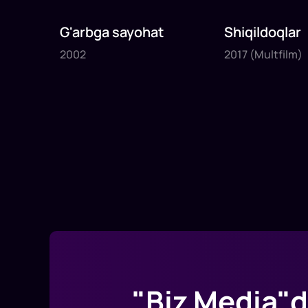
G'arbga sayohat
Shiqildoqlar
2002
2017
2002
2017
(Multfilm)
20
daq
15
daq
"Biz Media"d