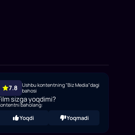
Ushbu kontentning "Biz Media"dagi
7.8
bahosi
Film sizga yoqdimi?
ontentni baholang:
Yoqdi
Yoqmadi