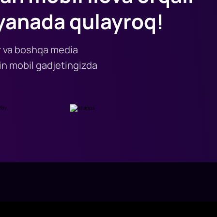
yanada qulayroq!
lar va boshqa media
n mobil gadjetingizda