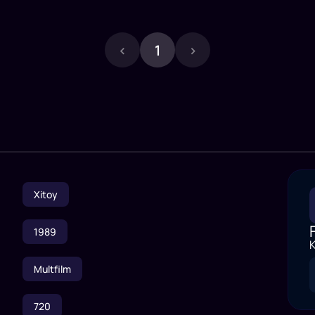
‹
1
›
Xitoy
1989
K
Multfilm
720