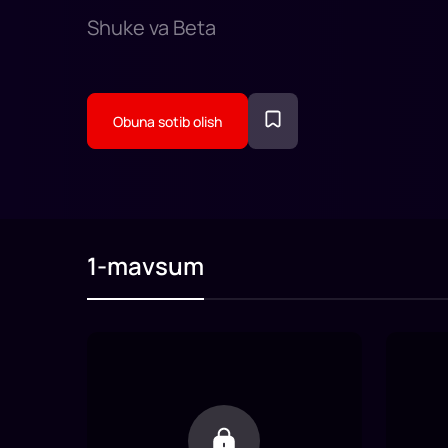
Shuke va Beta
Obuna sotib olish
1-mavsum