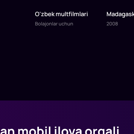
O'zbek multfilmlari
Madagask
Bolajonlar uchun
2008
pingivinla
Bolajonlar uchun
2008
19
daq
25
daq
an mobil ilova orqali