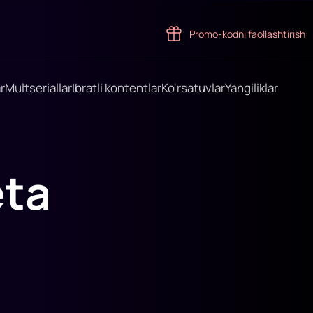
Promo-kodni faollashtirish
r
Multseriallar
Ibratli kontentlar
Ko'rsatuvlar
Yangiliklar
eta