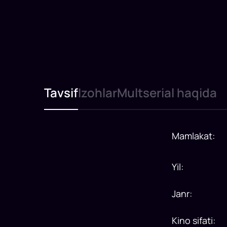
Tavsif
Izohlar
Multserial haqida
Mamlakat
:
Yil
:
Janr
:
Kino sifati
: