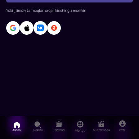
Pictures"
kinostudiyasini
Yoki ijtimoiy tarmoqlari orqali kirishingiz mumkin
Asosiy
Qidirish
Telekanal
Menyu
Musofir shou
Profil