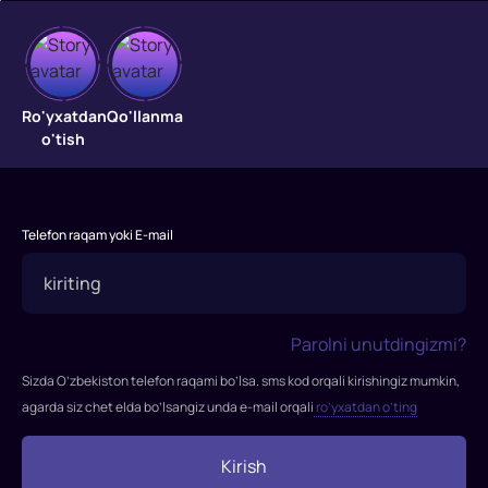
Shrek
"Shrek"
Ro'yxatdan
Qo'llanma
multfilmi
o'tish
Uilyam
Steigning
"Shrek"
bolalar
Telefon raqam yoki E-mail
kitobiga
asoslangan
Endryu
Adamson
Parolni unutdingizmi?
va
Sizda O’zbekiston telefon raqami bo’lsa. sms kod orqali kirishingiz mumkin,
Vikki
agarda siz chet elda bo’lsangiz unda e-mail orqali
ro’yxatdan o’ting
Jenson
boshqargan
Kirish
"Dreamworks