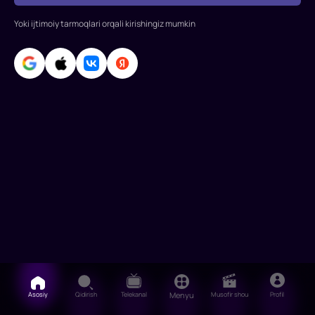
Shahzoda
Yoki ijtimoiy tarmoqlari orqali kirishingiz mumkin
Butayeva,
Aziz
Rametov,
Erk
Asosiy
Qidirish
Telekanal
Menyu
Musofir shou
Profil