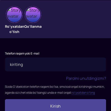
Shiringina
armonim
Ro'yxatdan
Qo'llanma
o'tish
"Shiringina
armonim"
filmi
Telefon raqam yoki E-mail
2007-
yilda
tasvirga
olingan.
Parolni unutdingizmi?
Rejissor:
Najmiddin
Sizda O’zbekiston telefon raqami bo’lsa. sms kod orqali kirishingiz mumkin,
G'ulomov
agarda siz chet elda bo’lsangiz unda e-mail orqali
ro’yxatdan o’ting
Rollarda:
Otabek
Kirish
Madrahimov,