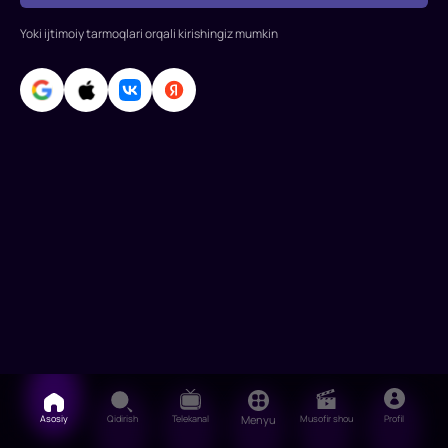
Jensen,
Tonni
Yoki ijtimoiy tarmoqlari orqali kirishingiz mumkin
Zink
Rollarda:
Emili
Koppel,
Karolin
Udel,
Rasmus
Boto
Asosiy
Qidirish
Telekanal
Menyu
Musofir shou
Profil