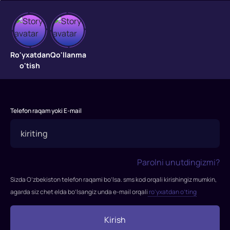
Shirin
Ro'yxatdan
Qo'llanma
tushlar
o'tish
mamlakati
"Shirin
tushlar
Telefon raqam yoki E-mail
mamlakati"
filmi
2020-
yilda
Parolni unutdingizmi?
tasvirga
Sizda O’zbekiston telefon raqami bo’lsa. sms kod orqali kirishingiz mumkin,
olingan.
agarda siz chet elda bo’lsangiz unda e-mail orqali
ro’yxatdan o’ting
Rejissor:
Kim
Kirish
Xagen