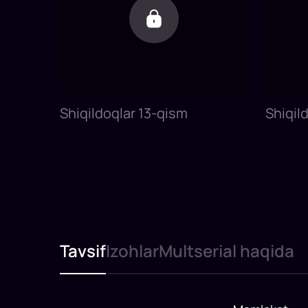
Shiqildoqlar 13-qism
Shiqil
Tavsif
Izohlar
Multserial haqida