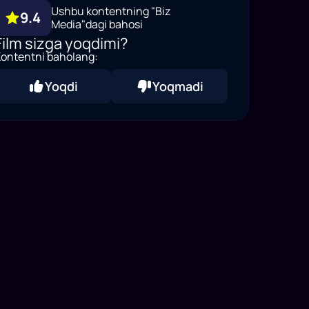
Ushbu kontentning "Biz
9.4
Media"dagi bahosi
Film sizga yoqdimi?
ontentni baholang:
Yoqdi
Yoqmadi