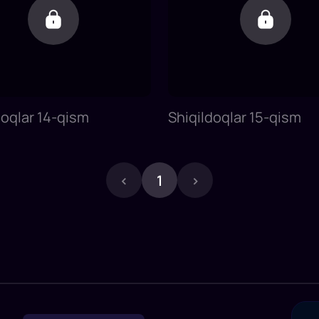
doqlar 14-qism
Shiqildoqlar 15-qism
‹
1
›