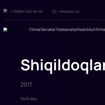
Shiqildoqlar
(+99855) 500-95-59
info@biztv.uz
"Shiqildoqlar"
Multseriali
2017-
yilda
tasvirga
Filmlar
Seriallar
Telekanallar
Radio
Multfilmla
olingan.
Rejissor:
Anton
Vereshchagin,
David
Karapetyan
Shiqildoqla
2017
15
x
15
daq
.