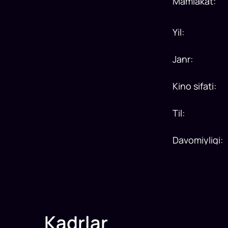
Mamlakat
:
Yil
:
Janr
:
Kino sifati
:
Til
:
Davomiyligi
:
Kadrlar