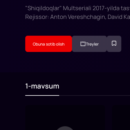
"Shiqildoqlar" Multseriali 2017-yilda tas
Rejissor: Anton Vereshchagin, David K
Obuna sotib olish
Treyler
1-mavsum