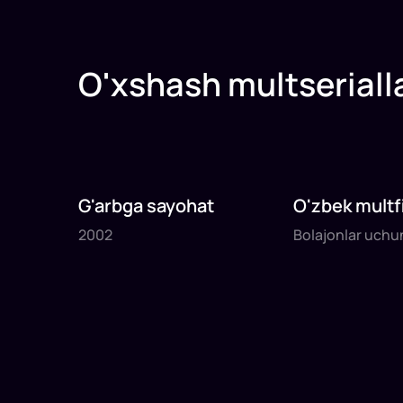
O'xshash multseriall
G'arbga sayohat
O'zbek multfi
2002
Bolajonlar uchu
2002
Bolajonlar uchu
20
daq
19
daq