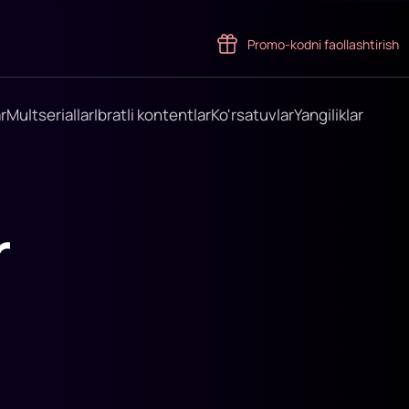
Promo-kodni faollashtirish
r
Multseriallar
Ibratli kontentlar
Ko'rsatuvlar
Yangiliklar
r