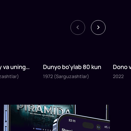
 va uning
Dunyo bo'ylab 80 kun
Dono 
1972
2022
zashtlar)
1972
(Sarguzashtlar)
2022
25
daq
60