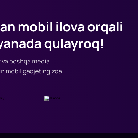
an mobil ilova orqali
yanada qulayroq!
lar va boshqa media
n mobil gadjetingizda