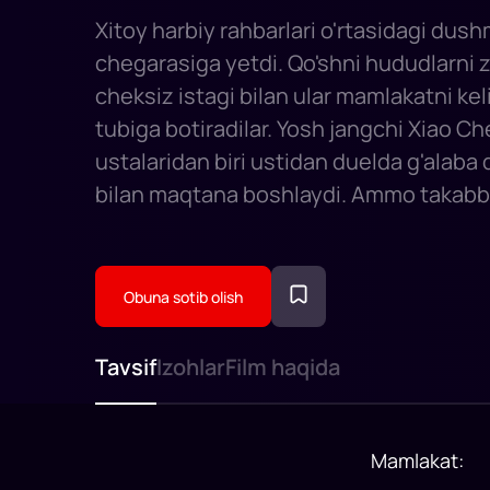
Xitoy harbiy rahbarlari o'rtasidagi dush
chegarasiga yetdi. Qo'shni hududlarni 
cheksiz istagi bilan ular mamlakatni ke
tubiga botiradilar. Yosh jangchi Xiao Ch
ustalaridan biri ustidan duelda g'alaba
bilan maqtana boshlaydi. Ammo takabbu
yaxshilikka olib kelmaydi. Syaoning oila
nizolarda halok bo'ladi va uning o'zi mo''
qochishga muvaffaq bo'ladi. Syao Shaoli
Obuna sotib olish
tomonidan boshpana qilingan. Mahalliy 
vahshiyliklari haqidagi xabarlar monasti
Tavsif
Izohlar
Film haqida
etib boradi. Syao Che va uning yangi do'
aralashishga va oddiy odamlarni shafqa
bosqinchining zulmidan himoya qilishg
Mamlakat
:
qilishadi.