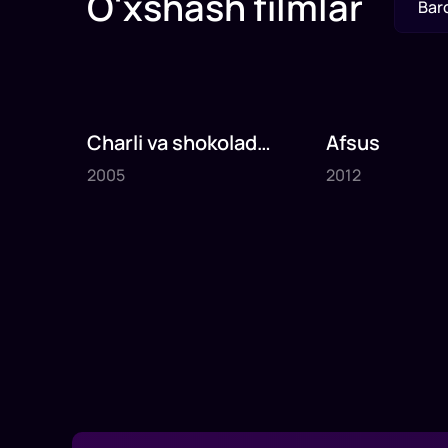
O'xshash filmlar
Bar
Charli va shokolad
Afsus
2005
2012
fabrikasi
2005
2012
1
x
75
daq
.
1
x
80
daq
.