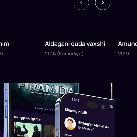
nim
Aldagani quda yaxshi
Amund
2016
2019
sayyoh
y)
2016
(Komediya)
2019
1
x
82
daq
.
1
x
120