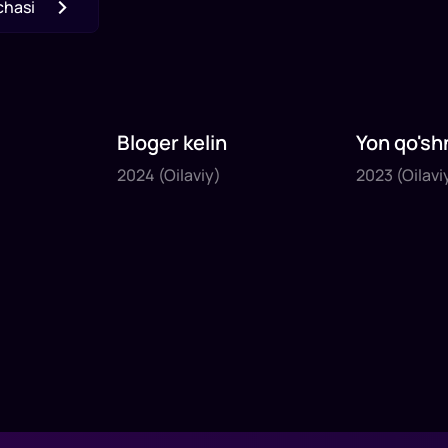
chasi
Bloger kelin
Yon qo'sh
2024
2023
2024
(Oilaviy)
2023
(Oilavi
1
x
35
daq
.
1
x
40
daq
.