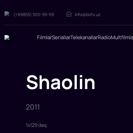
Shaolin
(+99855) 500-95-59
info@biztv.uz
Xitoy
harbiy
rahbarlari
o'rtasidagi
dushmanlik
Filmlar
Seriallar
Telekanallar
Radio
Multfilmla
chegarasiga
yetdi.
Qo'shni
hududlarni
zabt
etishning
cheksiz
istagi
Shaolin
bilan
ular
mamlakatni
kelishmovchil
2011
1
x
129
daq
.