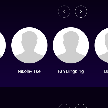
Nikolay Tse
Fan Bingbing
B