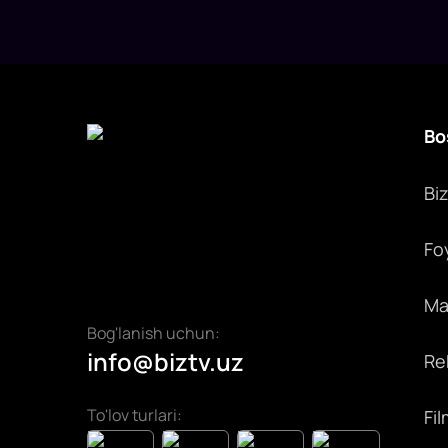
Bo
Bi
Fo
Max
Bog'lanish uchun:
info@biztv.uz
Rek
To'lov turlari:
Fil