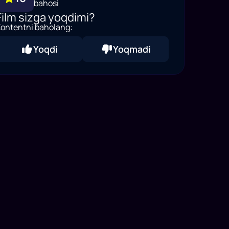
bahosi
Film sizga yoqdimi?
ontentni baholang:
Yoqdi
Yoqmadi