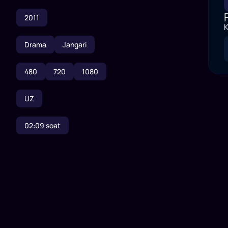
2011
K
Drama
Jangari
480
720
1080
UZ
02:09
soat