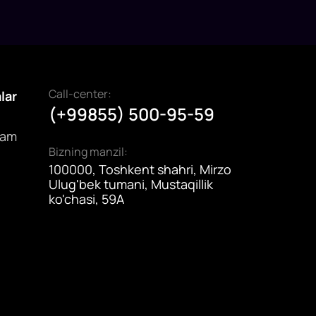
Call-center:
alar
(+99855) 500-95-59
dam
Bizning manzil:
100000, Toshkent shahri, Mirzo
Ulug'bek tumani, Mustaqillik
ko'chasi, 59A