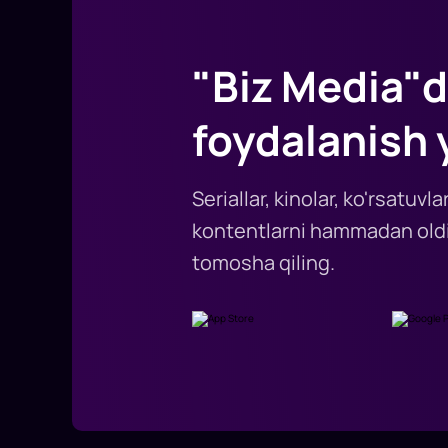
"Biz Media"d
foydalanish 
Seriallar, kinolar, ko'rsatuv
kontentlarni hammadan oldi
tomosha qiling.