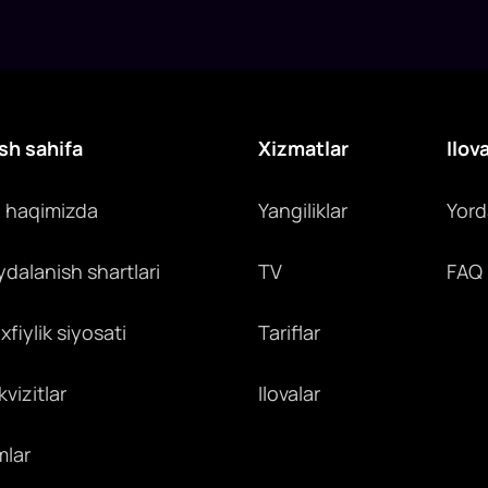
sh sahifa
Xizmatlar
Ilov
z haqimizda
Yangiliklar
Yor
ydalanish shartlari
TV
FAQ
fiylik siyosati
Tariflar
vizitlar
Ilovalar
mlar