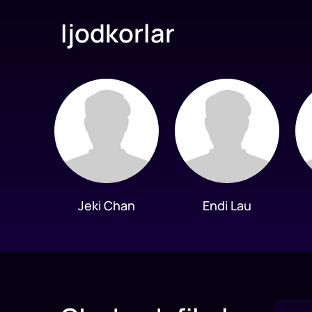
Ijodkorlar
Jeki Chan
Endi Lau