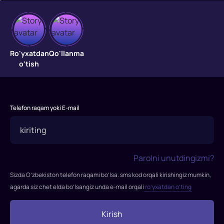
Shanxaylik
eltuvchi
Ro'yxatdan
Qo'llanma
o'tish
Xususiy
xavfsizlik
agenti
Telefon raqam yoki E-mail
Shanxaydan
bir
paket
antiqa
Parolni unutdingizmi?
buyumlarni
kuzatib
Sizda O’zbekiston telefon raqami bo’lsa. sms kod orqali kirishingiz mumkin,
boradi
agarda siz chet elda bo’lsangiz unda e-mail orqali
ro’yxatdan o’ting
va
yo'lda
Kirish
pistirmaga