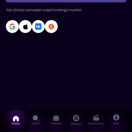
tushadi.
Yoki ijtimoiy tarmoqlari orqali kirishingiz mumkin
Asosiy
Qidirish
Telekanal
Menyu
Musofir shou
Profil