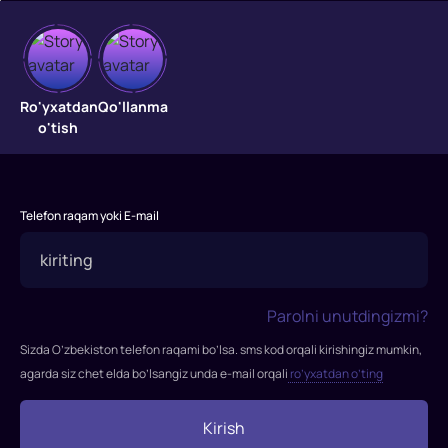
Sen
gapirma
Ro'yxatdan
Qo'llanma
o'tish
"Sen
gapirma"
filmi
2003-
Telefon raqam yoki E-mail
yil
Fransiya
va
Italiyada
Parolni unutdingizmi?
suratga
olingan.
Sizda O’zbekiston telefon raqami bo’lsa. sms kod orqali kirishingiz mumkin,
Bosh
agarda siz chet elda bo’lsangiz unda e-mail orqali
ro’yxatdan o’ting
rollarda:
Jerar
Kirish