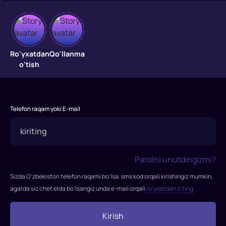
Sehrli
O'zbekiston
Ro'yxatdan
Qo'llanma
o'tish
Ko'rsatuv
Telefon raqam yoki E-mail
Parolni unutdingizmi?
Sizda O’zbekiston telefon raqami bo’lsa. sms kod orqali kirishingiz mumkin,
agarda siz chet elda bo’lsangiz unda e-mail orqali
ro’yxatdan o’ting
Kirish