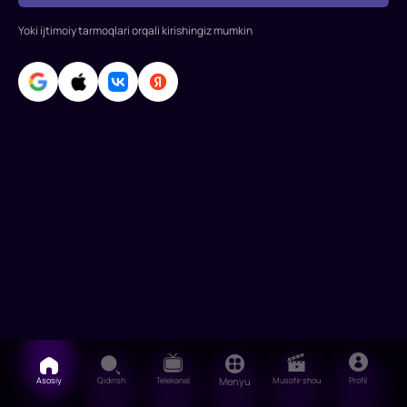
Yoki ijtimoiy tarmoqlari orqali kirishingiz mumkin
Asosiy
Qidirish
Telekanal
Menyu
Musofir shou
Profil