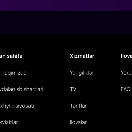
sh sahifa
Xizmatlar
Ilov
z haqimizda
Yangiliklar
Yor
ydalanish shartlari
TV
FAQ
fiylik siyosati
Tariflar
vizitlar
Ilovalar