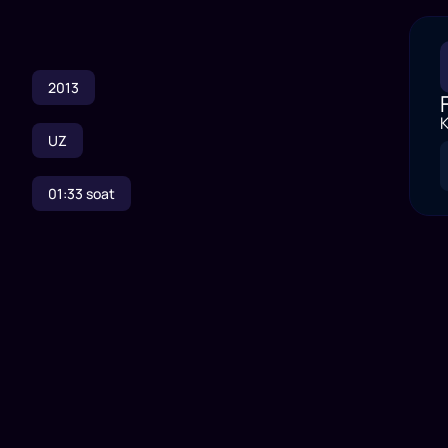
2013
K
UZ
01:33
soat