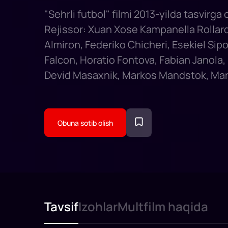
"Sehrli futbol" filmi 2013-yilda tasvirga 
Rejissor: Xuan Xose Kampanella Rollard
Almiron, Federiko Chicheri, Esekiel Sipo
Falcon, Horatio Fontova, Fabian Janola,
Devid Masaxnik, Markos Mandstok, Mar
Obuna sotib olish
Tavsif
Izohlar
Multfilm haqida