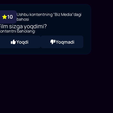
Ushbu kontentning "Biz Media"dagi
10
bahosi
Film sizga yoqdimi?
ontentni baholang:
Yoqdi
Yoqmadi