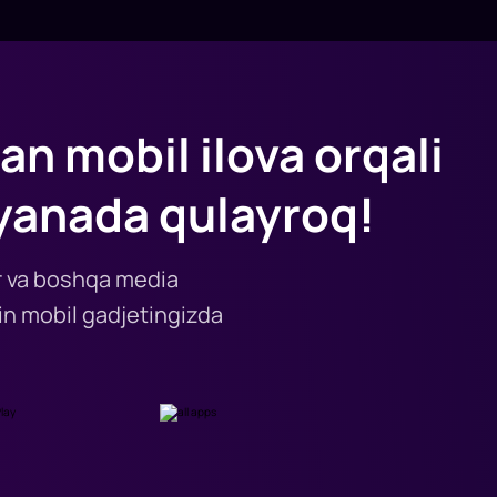
an mobil ilova orqali
yanada qulayroq!
lar va boshqa media
n mobil gadjetingizda