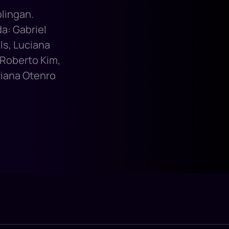
olingan.
a: Gabriel
ls, Luciana
 Roberto Kim,
iana Otenro