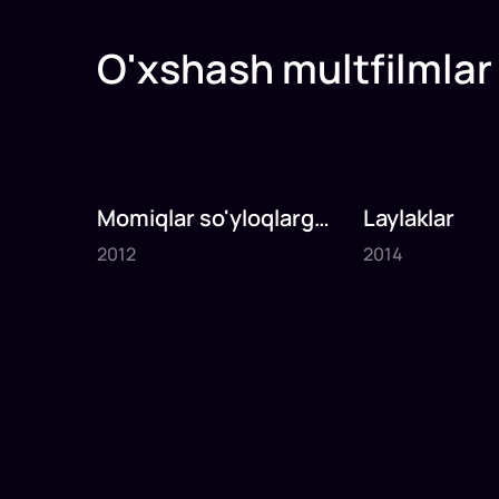
O'xshash multfilmlar
Momiqlar so'yloqlarga
Laylaklar
2012
2014
qarshi
2012
2014
1
x
69
daq
.
1
x
85
daq
.