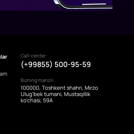
Call-center:
alar
(+99855) 500-95-59
dam
Bizning manzil:
100000, Toshkent shahri, Mirzo
Ulug'bek tumani, Mustaqillik
ko'chasi, 59A