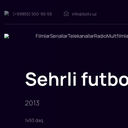
(+99855) 500-95-59
info@biztv.uz
Sehrli
futbol
"Sehrli
futbol"
filmi
Filmlar
Seriallar
Telekanallar
Radio
Multfilmla
2013-
yilda
tasvirga
olingan.
Rejissor:
Xuan
Xose
Kampanella
Sehrli futbo
Rollarda:
Gabriel
Almiron,
Federiko
Chicheri,
Esekiel
Sipols,
Lucian
2013
1
x
93
daq
.