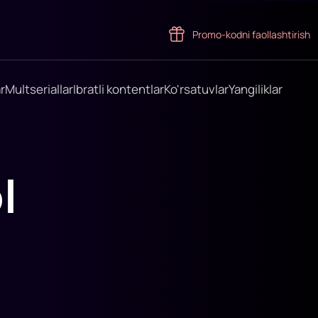
Promo-kodni faollashtirish
r
Multseriallar
Ibratli kontentlar
Ko'rsatuvlar
Yangiliklar
l