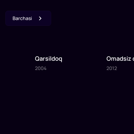
Barchasi
Qarsildoq
Omadsiz q
2004
2012
2004
2012
1
x
70
daq
.
1
x
80
daq
.