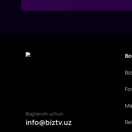
Bo
Bi
Fo
Max
Bog'lanish uchun:
info@biztv.uz
Rek