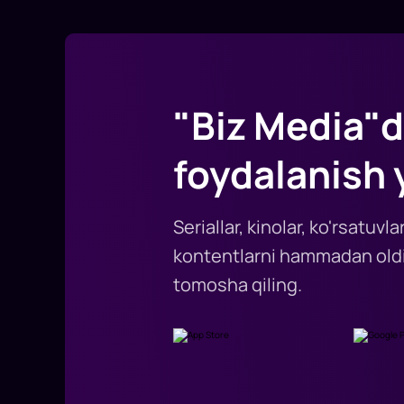
"Biz Media"d
foydalanish 
Seriallar, kinolar, ko'rsatuv
kontentlarni hammadan oldi
tomosha qiling.