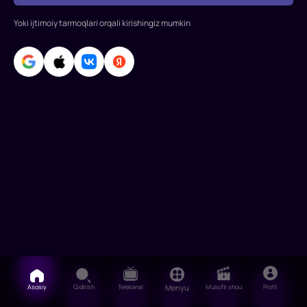
paydo
bo'ladigan
Yoki ijtimoiy tarmoqlari orqali kirishingiz mumkin
g'orn
Asosiy
Qidirish
Telekanal
Menyu
Musofir shou
Profil