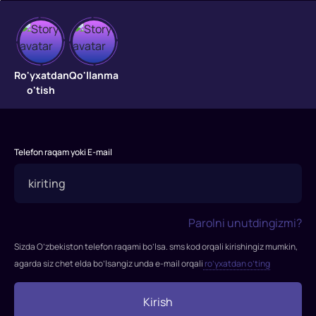
Sehrgarlar
Bir
Ro'yxatdan
Qo'llanma
guruh
o'tish
o'smirlar
quyosh
tutilishini
kuzatish
Telefon raqam yoki E-mail
uchun
lagerga
boradilar.
O'qituvchi
Parolni unutdingizmi?
ularga
Sizda O’zbekiston telefon raqami bo’lsa. sms kod orqali kirishingiz mumkin,
tunda
agarda siz chet elda bo’lsangiz unda e-mail orqali
ro’yxatdan o’ting
g'alati
yorug'lik
Kirish
chaqnashlari