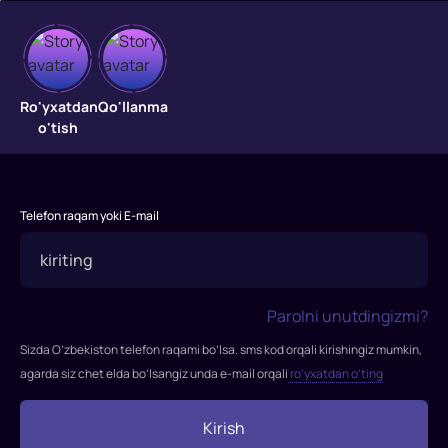
Saroy
javohiri
Ro'yxatdan
Qo'llanma
o'tish
Joseon,
16-
asr.
Telefon raqam yoki E-mail
U
hali
chaqaloq
bo'lganida,
Parolni unutdingizmi?
So
Jang-
Sizda O’zbekiston telefon raqami bo’lsa. sms kod orqali kirishingiz mumkin,
geum
agarda siz chet elda bo’lsangiz unda e-mail orqali
ro’yxatdan o’ting
ota-
onasini
Kirish
yo'qotdi