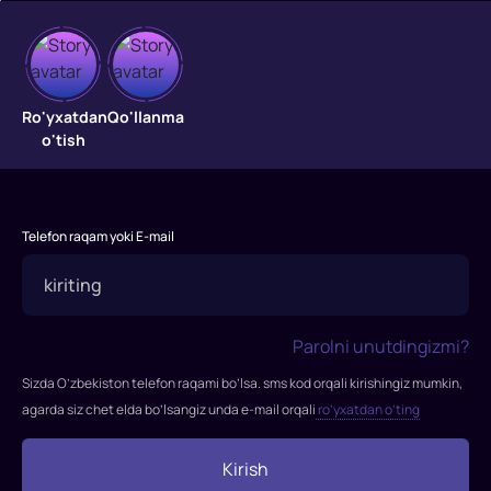
Sarobga
Ro'yxatdan
Qo'llanma
o'tish
aylangan
odam
Erkak
Telefon raqam yoki E-mail
avtohalokat
sodir
bo'lgan
joyda
Parolni unutdingizmi?
o'ziga
Sizda O’zbekiston telefon raqami bo’lsa. sms kod orqali kirishingiz mumkin,
keladi
agarda siz chet elda bo’lsangiz unda e-mail orqali
ro’yxatdan o’ting
va
u
kimligini
Kirish