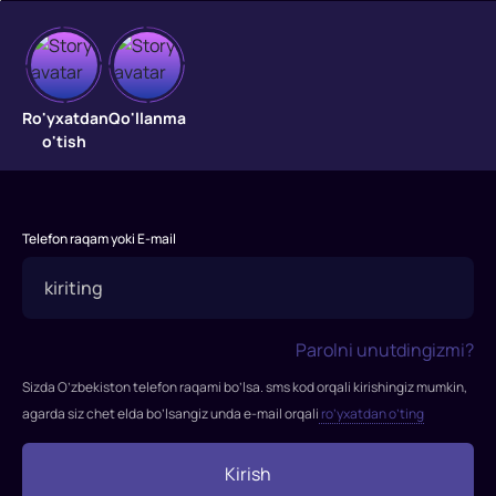
Samo
farzandlari
Ro'yxatdan
Qo'llanma
o'tish
"Samo
farzandlari"
filmi
1997-
Telefon raqam yoki E-mail
yilda
tasvirga
olingan.
Rejissor:
Parolni unutdingizmi?
Majid
Majidiy
Sizda O’zbekiston telefon raqami bo’lsa. sms kod orqali kirishingiz mumkin,
Rollarda:
agarda siz chet elda bo’lsangiz unda e-mail orqali
ro’yxatdan o’ting
Мухаммад
Амир
Kirish