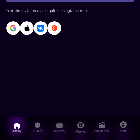
Наджи,
Амир
Yoki ijtimoiy tarmoqlari orqali kirishingiz mumkin
Фаррух
Хашемян,
Бахаре
Седдики,
Нафи
Asosiy
Qidirish
Telekanal
Menyu
Musofir shou
Profil